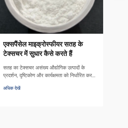
एक्सपैंसेल माइक्रोस्फीयर सतह के
विस्
टेक्सचर में सुधार कैसे करते हैं
ऑटोम
बनात
सतह का टेक्सचर असंख्य औद्योगिक उत्पादों के
प्रदर्शन, दृष्टिकोण और कार्यक्षमता को निर्धारित करने
प्रदर
में एक महत्वपूर्ण भूमिका निभाता है। ऑटोमोटिव लेपन
दक्षत
अधिक देखें
से लेकर उपभोक्ता इलेक्ट्रॉनिक्स तक, सटीक सतह
सामग्
अधिक द
विशेषताओं को प्राप्त करने की क्षमता अंतर बना
माइक्
सकती है...
समाधा
चाहते 