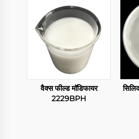
वैक्स फील्ड मॉडिफायर
सिलि
2229BPH