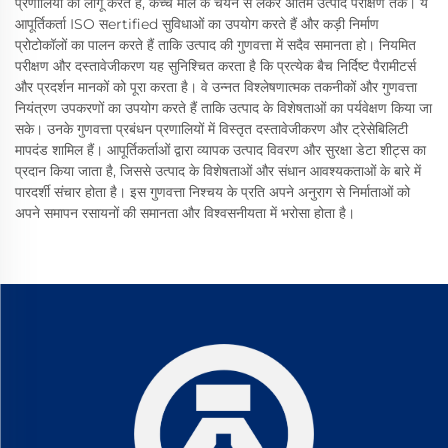
प्रणालियों को लागू करते हैं, कच्चे माल के चयन से लेकर अंतिम उत्पाद परीक्षण तक। ये
आपूर्तिकर्ता ISO सertified सुविधाओं का उपयोग करते हैं और कड़ी निर्माण
प्रोटोकॉलों का पालन करते हैं ताकि उत्पाद की गुणवत्ता में सदैव समानता हो। नियमित
परीक्षण और दस्तावेजीकरण यह सुनिश्चित करता है कि प्रत्येक बैच निर्दिष्ट पैरामीटर्स
और प्रदर्शन मानकों को पूरा करता है। वे उन्नत विश्लेषणात्मक तकनीकों और गुणवत्ता
नियंत्रण उपकरणों का उपयोग करते हैं ताकि उत्पाद के विशेषताओं का पर्यवेक्षण किया जा
सके। उनके गुणवत्ता प्रबंधन प्रणालियों में विस्तृत दस्तावेजीकरण और ट्रेसेबिलिटी
मापदंड शामिल हैं। आपूर्तिकर्ताओं द्वारा व्यापक उत्पाद विवरण और सुरक्षा डेटा शीट्स का
प्रदान किया जाता है, जिससे उत्पाद के विशेषताओं और संधान आवश्यकताओं के बारे में
पारदर्शी संचार होता है। इस गुणवत्ता निश्चय के प्रति अपने अनुराग से निर्माताओं को
अपने समापन रसायनों की समानता और विश्वसनीयता में भरोसा होता है।