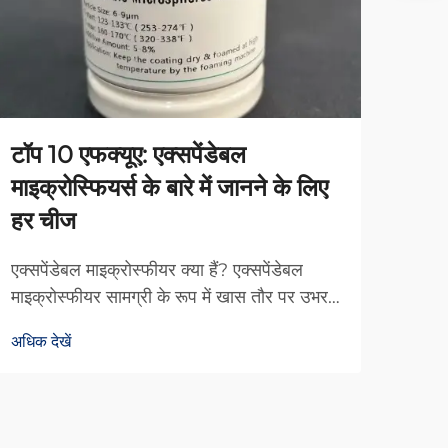
टॉप 10 एफक्यूए: एक्सपेंडेबल
विस्
माइक्रोस्फियर्स के बारे में जानने के लिए
ऑटोम
हर चीज
बनात
एक्सपेंडेबल माइक्रोस्फीयर क्या हैं? एक्सपेंडेबल
प्रदर
माइक्रोस्फीयर सामग्री के रूप में खास तौर पर उभरते
दक्षत
हैं, जो मूल रूप से छोटी-छोटी खोखली गोलिकाओं से
सामग्
अधिक देखें
अधिक द
बने होते हैं और गर्मी के संपर्क में आने पर बहुत अधिक
माइक्
फैल जाते हैं। इनके कार्य करने के पीछे कारण उनकी
समाधा
समझदारी भरी संरचना है, जिसमें एक पतली बहुलक
चाहते 
(पॉलिमर) की परत होती है...