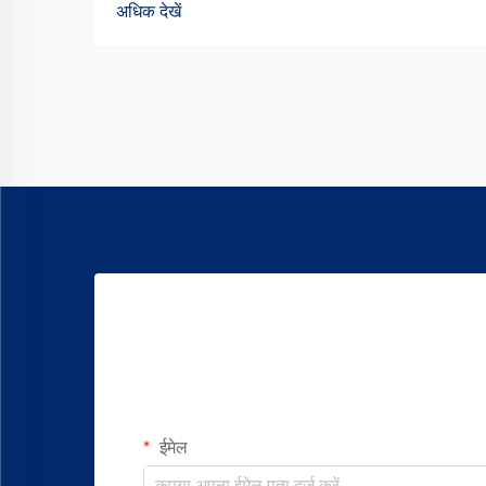
अधिक देखें
गुणवत्ता वाले कपड़े का उत्पादन करते हैं। उपलब्ध
विभिन्न प्रकारों में से, वॉर्टेक्स स्पिनिंग ऑयल एक
प्रकार का ... बन गया है
ईमेल