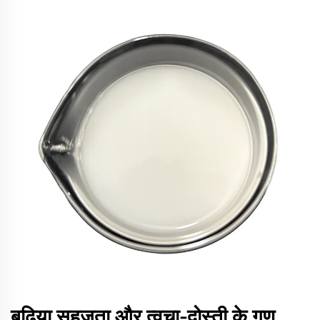
बढ़िया सहजता और त्वचा-दोस्ती के गुण