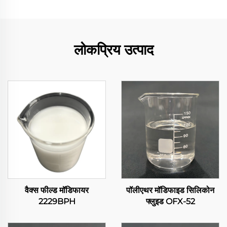
लोकप्रिय उत्पाद
वैक्स फील्ड मॉडिफायर
पॉलीएथर मॉडिफाइड सिलिकोन
2229BPH
फ्लुइड OFX-52