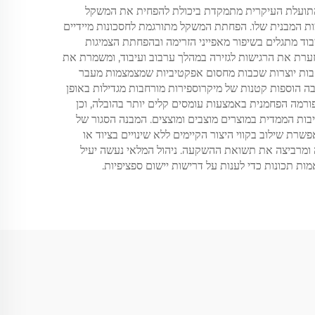
. התועלת העיקרית מתמקדת ביכולת להפחית את המשקל
–60 אחוז ללא פגיעה בתכונות המכאניות או בשלמות המבנית שלו. הפחתת המשקל מתורגמת לחסכונות מיידיים
יבוד מתגלים בשיפור מאפייני הזרימה ובהפחתת הצמיגות
ות. הצורה הכדורית ממזערת את הרגישות לגזירה במהלך ערבוב ועיבוד, ומשמרת את
רחבות יוצרות שכבות מחסום אפקטיביות שמצמצמות מעבר
ה הוספות קטנות של מיקרוספירות מורחבות מגדילות באופן
ורמה הפחמנית באמצעות עומסים קלים יותר בהובלה, וכן
בות הממדית במוצרים מוצבים ומוצצים. המבנה הסגור של
ת שילוב בקווי היצור הקיימים ללא שינויים בציוד או
 ומרביצה את תשואת ההשקעה. ניהול המלאי נעשה יעיל
ת תכונות כדי לענות על דרישות יישום ספציפיות.