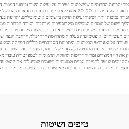
 יתרונות תחרותיים שמשפיעים ישירות על יעילות היצור וביצועי המוצר
באופן משמעותי, מה שמאפשר לייצרנים להקטין את הצפיפות הסופית של המוצר ב-20
ורה נמוכות יותר, ושיפור יעילות הדלק ביישומים אוטומוביליים. יתרונות בע
ות נוזליות, מה שמאפשר טיפול קל יותר, pompה ותהליך יישום של חומרים המכילים מיקרוספירות מורחב
ום מספקות יתרונות משמעותיים ביעילות אנרגטית, כאשר מיקרוספירות מו
ים תעשייתיים. אופטימיזציה בעלויות מתרחשת דרך יכולת הרחבת הנפח, שב
שמירה על סטנדרטי הביצועים. היתרונות הסביבתיים כוללים הפחתת הפלטפ
בות. שיפור באיכות מתבטא בسطح מושלם יותר, הפחתת כווץ, ושיפור היצי
את חיי המוצרים ומחזיר דרישות תחזוקה. התאימות לטמפרטורת עיבוד מאפשר
תם זוכים לגישה לתמיכה טכנית ולמומחיות יישומית שמייעלות את ההטמעה
רוספירות מורחבות. גמישות בתערובות מאפשרת בקרת צפיפות מדויקת והתאמו
טיפים ושיטות