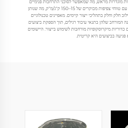
 בטמפרטורות מוגדרות מראש, מה שמאפשר לסוכני התרחבות פנימיים
להתרחב וליצור מבנים חלולים קבועים. שיטות הייצור המודרניות מבטיחות כי בעת קניית כדוריות מיקרוסקופיות מורחבות תקבלו מוצרים עם טווחי צפיפות מבוקרים של 15–150 ק"ג/מ"ק, מה שנותן
חלק וחלק בתהליכי ייצור קיימים. מאפיינים טכנולוגיים
נה המורחב שלהן בתנאי עיבוד רגילים, תוך הספקת ביצועים
כדוריות מיקרוסקופיות מורחבות לשימוש בייצור. היישומים
 פגיעה בביצועים היא קריטית.