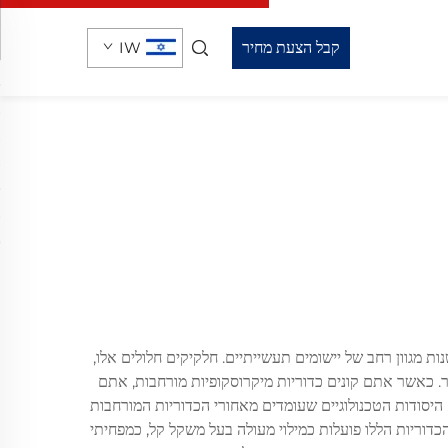
קבל הצעת מחיר
IW
ת מגוון רחב של יישומים תעשייתיים. חלקיקים חלולים אלו,
סקופיות המכילות הידрокربונים נדיפים עוברות חימום מבוקר. כאשר אתם קונים כדוריות מיקרוסקופיות מורחבות, אתם
ך שמירה על שלמות המבנית שלהם. היסודות הטכנולוגיים שעומדים מאחורי הכדוריות המורחבות
דוריות הללו פועלות כמילוי מעולה בעל משקל קל, כמפחיתי