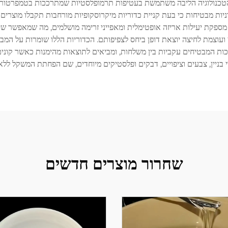
וון רחב של תחומי ייצור. הטכנולוגיה הליבה משתמשת בעטיפות תרמופלסטיות שמתרככות
ספקת יעילות אריזה אופטימלית ומאפייני זרימה מושלמים, מה שמאפשר שילוב 
 ועוצמת לחיצה יוצאת דופן ביחס לצפיפותם. הכדוריות הללו שומרות על המב
יכות המבטיחים עקביות בין משלחות, ומביאים לתוצאות מהימנות כאשר קונים 
בניין, צבעים וציפויים, דבקים ופלסטיקים מיוחדים, שם הפחתת המשקל ללא
שחרור מוצרים חדשים