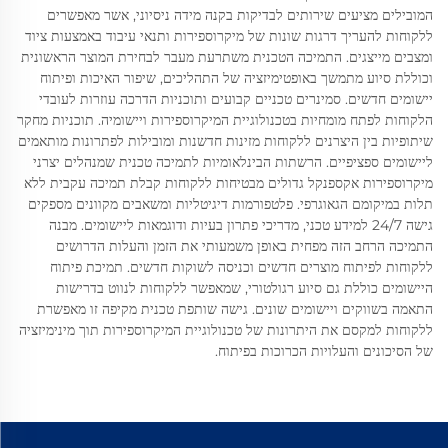
המובילים מציעים שירותים לבדיקות בקנה מידה ניסיוני, אשר מאפשרים
ללקוחות להעריך דרגות שונות של מיקרוספירות ותנאי עיבוד באמצעות ציוד
ומצבים מייצגים. התמיכה הטכנית משתרעת מעבר לבחירת המוצר הראשונית
וכוללת סיוע מתמשך באופטימיזציה של התהליכים, שיפור האיכות ופיתוח
יישומים חדשים. סמינרים טכניים קבועים ותוכניות הדרכה עוזרות לעובדי
הלקוחות לפתח מומחיות בטכנולוגיית המיקרוספירות ויישומיה. תוכניות מחקר
שיתופיות בין היצרנים ללקוחות מזינות חדשנות ומובילות לפתרונות מותאמים
ליישומים ספציפיים. הרשתות הבינלאומיות לתמיכה טכנית שמנהלים יצרני
מיקרוספירות אקספנקל גדולים מבטיחות ללקוחות קבלת תמיכה עקבית ללא
תלות במיקומם הגאוגרפי. פלטפורמות דיגיטליות ומשאבים מקוונים מספקים
גישה 24/7 למידע טכני, מדריכי פתרון בעיות ודוגמאות ליישומים. מבנה
התמיכה הרחב הזה מפחית באופן משמעותי את הזמן והעלות הדרושים
ללקוחות לפיתוח מוצרים חדשים וכניסה לשוקות חדשים. תמיכת פיתוח
היישומים כוללת גם סיוע רגולטורי, שמאפשר ללקוחות לנווט בדרישות
התאמה בשווקים ויישומים שונים. גישה שותפת טכנית מקיפה זו מאפשרת
ללקוחות למקסם את היתרונות של טכנולוגיית המיקרוספירות תוך מינימיזציה
של הסיכונים והעלויות הכרוכות בפיתוח.