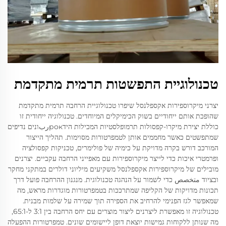
טכנולוגיית התפשטות תרמית מתקדמת
יצרני מיקרוספירות אקספלנסל שיפרו טכנולוגיית הרחבה תרמית מתקדמת
שהופכת אותם ייחודיים בשוק הכימיקלים המיוחדים. טכנולוגיה ייחודית זו
כוללת יצירת מיקרו-קפסולות תרמופלסטיות המכילות הידрокربונים נדיפים
שמתפשטים כאשר מחממים אותן לטמפרטורות מסוימות. תהליך הייצור
המורכב דורש בקרה מדויקת על כימיה של פולימרים, טכניקות קפסולציה
ופרמטרי איכות כדי לייצר מיקרוספירות עם מאפייני הרחבה עקביים. יצרנים
מובילים של מיקרוספירות אקספלנסל משקיעים מיליוני דולרים במתקני מחקר
ובציוד متخصص כדי לשמור על הנהגה טכנולוגית. מנגנון ההרחבה פועל דרך
תכונות מדויקות של הקליפה שמתרככות בטמפרטורות מוגדרות מראש, מה
שמאפשר לגז הפנימי להרחיב את הספירה תוך שמירה על שלמות מבנית.
טכנולוגיה זו מאפשרת ליצרנים ליצור מוצרים עם יחס הרחבה בין 3:1 ל-65:1,
מה שנותן ללקוחות גמישות יוצאת דופן ליישומים שונים. טמפרטורות ההפעלה