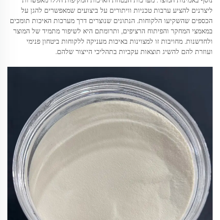
נוסף באמינות המוצר. מערכות הבטחת האיכות המקיפות הללו מאפשרות
ליצרנים להציע ערבות טכניות וויתורים על ביצועים שמאפשרים להגן על
הכספים שהשקיעו הלקוחות. הנתונים שנוצרים דרך מערכות האיכות תומכים
במאמצי המחקר והפיתוח הרציפים, ותרומתם היא לשיפור מתמיד של המוצר
ולחדשנות. מחויבות זו למצוינות באיכות מעניקה ללקוחות ביטחון פנימי
ועוזרת להם להשיג תוצאות עקביות בתהליכי הייצור שלהם.