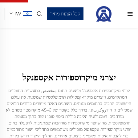
קבל הצעת מחיר
IW
יצרני מיקרוספירות אקספנקל
יצרני מיקרוספירות אקספנצל מייצגים תחום متخصص בתעשיית החומרים
המתקדמים, ויוצרים מיקרו-קפסולות תרמופלסטיות שמשנות את עולם
היישומים הרבים בתחומים מגוונים. היצרנים האלה מייצרים כדורים חלולים
שמכילים גז הידروكربוני, בדרך כלל בקוטר של 6–45 מיקרומטר כשהם לא
מורחבים. הטכנולוגיה הליבה כוללת כיסוי סוכן ניפוח בתוך מעטפת
תרמופלסטית, מה שיוצר מיקרוספירות מורחבות שמתגיבות להפעלה בחום.
יצרני מיקרוספירות אקספנצל מובילים משתמשים בתהליכי ייצור מתוחכמים
כדי להבטיח איכות ומאפייני ביצועים אחידים. תהליך הייצור דורש בקרת