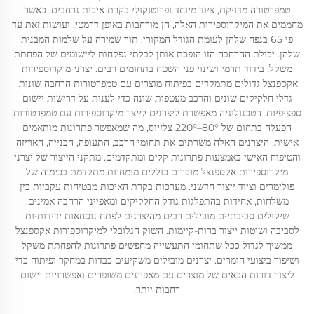
טמפרטורה מדויקת, ציוד מיוחד ופרוטוקולי בקרת איכות נרחבים. כאשר
מחממים את המיקרוספירות האלה, הן מורחבות באופן דרמטי, ועושות זאת עד
פי 65 בנפח שלהן לעומת הגודל המקורי, תוך שמירה על שלמות המבנית
שלהן. יכולת ההרחבה הזו הופכת אותן לבלתי נפקחות ליישומים של הפחתת
משקל, בידוד תרמי ושינוי פני השטח בתחומים רבים. יצרני מיקרוספירות
אקספנצל גדולים מתמקדים בפיתוח מוצרים עם טמפרטורות הרחבה שונות,
גדלי חלקיקים שונים והרכב מעטפות שונה כדי לענות על דרישות יישום
ספציפיות. הטכנולוגיה מאפשרת ליצרנים לייצר מיקרוספירות עם טמפרטורות
הפעלה בתחום של 80°–220° צלזיוס, מה שמאפשר פתרונות מותאמים
אישית. היצרנים האלה משרתים את תחומי הרכב, התעופה, הבנייה, האריזה
והטיפוח האישי באמצעות פתרונות קלים ומתקדמים. מתקני הייצור של יצרני
מיקרוספירות אקספנצל מוכרים כוללים מומחיות מתקדמת בכימיה של
פולימרים וציוד ייצור חדשני. מערכות בקרת האיכות מבטיחות עקביות בין
משלחות, אחידות בהתפלגות גודל החלקיקים ומאפייני הרחבה אמינים.
שיקולים סביבתיים מובילים רבים מהיצרנים לפתח נוסחאות ידידותיות
לסביבה ושיטות ייצור ברות-קיימות. השוק הגלובלי למיקרוספירות אקספנצל
ממשיך לגדול ככל שתחומי התעשייה מחפשים פתרונות להפחתת משקל
ושיפור ביצועי חומרים. יצרנים מובילים משקיעים כבדות במחקר ופיתוח כדי
ליצור דורות הבאים של מוצרים עם מאפיינים משופרים ואפשרויות יישום
רחבות יותר.