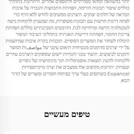
יותר בהשוואה למלאי מסורתיים ולתוספים אחרים. היתרונות בתהליך
כוללים שיפור תכונות הזרימה, הפחתת התכווצות והגברה על איכות
המראה של חלקים יצוקים. היצרנים ממשיכים לחדש ללא הרף כדי
לפתח דרגות חדשות עם תכונות משופרות, מה שמעניק ללקוחות גישה
לטכנולוגיה חדשה ומרחיקה לכת. ההיבטים הסביבתיים כוללים הפחתת
צריכת החומר, הפחתת דרישות האנרגיה בתהליכי העיבוד ושיפור
היכולת לשחזר את המוצרים הסופיים. תוכניות בקרת איכות שמיושמות
על ידי יצרנים מהימנים מבטיחות תיאום עקבי של مواصفות המוצר
ותקנים לביצועים. תיעוד טכני והנחיות יישום שסופקים היצרנים עוזרים
ללקוחות להשיג תוצאות אופטימליות תוך מינימיזציה של ניסויים
וטעויות. יתרונות מקיפים אלו ממצבים את יצרני מיקרוספירות
Expancel כשותפים בעלי ערך בפיתוח חומרים ומוצרים של הדור
הבא.
טיפים מעשיים