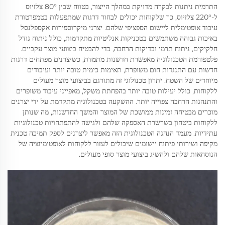
התרמית ניתנות לבקרה מדויקת במהלך הייצור, בטווח שבין 80° צלזיוס
ל-220° צלזיוס, כך שלקוחות יכולים לבחור דרגות שמתפעלות בטמפרטורת
עיבוד אופטימלית ליישום הספציפי שלהם. יצרני מיקרוספירות אקספלנסל
באיכות גבוהה משתמשים בטכניקות אנליטיות מתקדמות, כולל ניתוח גודל
חלקיקים, ניתוח תרמי ובדיקות הרחבה, כדי להבטיח ביצועי מוצר עקביים.
פלטפורמת הטכנולוגיה מאפשרת חדשנות מתמדת, כשיצרנים מפתחים דרגות
חדשות עם התנגדות חום משופרת, תאימות כימית טובה יותר ועיבודים
מיוחדים של השטח. יתרון טכנולוגי זה מתורגם בביצועי מוצר מעולים
ללקוחות, כולל יעילות טובה יותר בהפחתת משקל, מאפייני עיבוד משופרים
והתנהגות הרחבה צפוייה יותר. ההשקעה בטכנולוגיה מתקדמת על ידי יצרנים
מוכרים מבטיחה זמינות ממושכת של המוצר והמשך החדשנות, מה שנותן
ללקוחות ביטחון בשרשרת האספקה שלהם ולגישה להתפתחויות טכנולוגיות
עתידיות. מעמד הנהגה הטכנולוגית הזה מאפשר ליצרנים לספק תמיכה טכנית
מקיפה ושירותי פיתוח יישומים שיכולים לעזור ללקוחות לאופטימיזציה של
הנוסחאות שלהם ולהשיג ביצועי מוצר סופי מעולים.