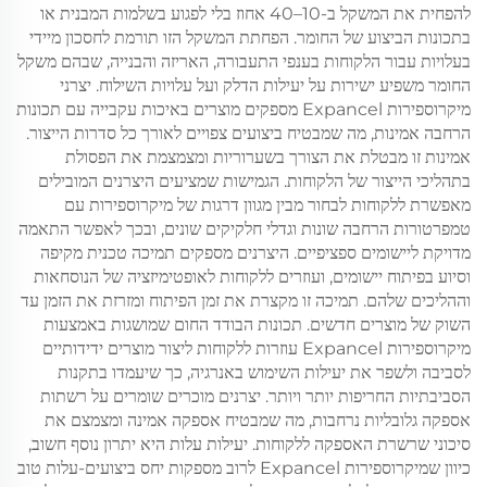
להפחית את המשקל ב-10–40 אחוז בלי לפגוע בשלמות המבנית או
בתכונות הביצוע של החומר. הפחתת המשקל הזו תורמת לחסכון מיידי
בעלויות עבור הלקוחות בענפי התעבורה, האריזה והבנייה, שבהם משקל
החומר משפיע ישירות על יעילות הדלק ועל עלויות השילוח. יצרני
מיקרוספירות Expancel מספקים מוצרים באיכות עקבייה עם תכונות
הרחבה אמינות, מה שמבטיח ביצועים צפויים לאורך כל סדרות הייצור.
אמינות זו מבטלת את הצורך בשערוריות ומצמצמת את הפסולת
בתהליכי הייצור של הלקוחות. הגמישות שמציעים היצרנים המובילים
מאפשרת ללקוחות לבחור מבין מגוון דרגות של מיקרוספירות עם
טמפרטורות הרחבה שונות וגדלי חלקיקים שונים, ובכך לאפשר התאמה
מדויקת ליישומים ספציפיים. היצרנים מספקים תמיכה טכנית מקיפה
וסיוע בפיתוח יישומים, ועוזרים ללקוחות לאופטימיזציה של הנוסחאות
וההליכים שלהם. תמיכה זו מקצרת את זמן הפיתוח ומזרזת את הזמן עד
השוק של מוצרים חדשים. תכונות הבודד החום שמושגות באמצעות
מיקרוספירות Expancel עוזרות ללקוחות ליצור מוצרים ידידותיים
לסביבה ולשפר את יעילות השימוש באנרגיה, כך שיעמדו בתקנות
הסביבתיות החריפות יותר ויותר. יצרנים מוכרים שומרים על רשתות
אספקה גלובליות נרחבות, מה שמבטיח אספקה אמינה ומצמצם את
סיכוני שרשרת האספקה ללקוחות. יעילות עלות היא יתרון נוסף חשוב,
כיוון שמיקרוספירות Expancel לרוב מספקות יחס ביצועים-עלות טוב