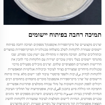
תמיכה רחבה בפיתוח יישומים
יצרנים מקצועיים של מיקרוספירות אקספנקל מספקים תמיכה רחבה בפיתוח
יישומים שעוזרת ללקוחות לשלב בהצלחה טכנולוגיית המיקרוספירות במוצרים
ובתהליכים שלהם. תמיכה מקיפה זו מתחילה עם ייעוץ טכני מפורט, שבו
מהנדסי יישומים בעלי ניסיון עוברים ישירות עם הלקוחות כדי להבין את
הדרישות והאתגרים הספציפיים שלהם. יצרנים מובילים מפעילים מרכזי
טכנולוגיה מיוחדים שמצוידים בציוד לעיבוד וביכולות אנליטיות המאפשרות
ללקוחות לבדוק تركיבות ולשפר פרמטרי עיבוד לפני יישום מלא. צוותי פיתוח
היישומים של יצרני מיקרוספירות אקספנקל מוכרים מתמחים בתחומים רבים
ויכולים לספק תובנות חשובות על נהלי עבודה מומלצים ופתרונות אפשריים.
התמיכה הזו כוללת סיוע בתכנון التركיבות, אופטימיזציה של תהליכי העיבוד,
הנחיות לפתרון בעיות וخدمות בדיקת ביצועים. היצרנים מספקים דפי נתונים
טכניים מפורטים, הנחיות ליישום והמלצות לעיבוד שמעזרות ללקוחות להשיג
תוצאות אופטימליות תוך מינימיזציה של ניסויים וטעויות. רבים מהיצרנים