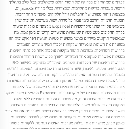
קפדניים שמתחילים בבדיקה של חומרי הגלם ומשתלבים בכל שלב בתהליך
הייצור. מעבדות בדיקות מתקדמות, שמצוידות בכלי מדידה متخصصים,
מבצעות ניתוח מפורט של התפלגות גודל חלקיקים, מאפייני ההתרחבות,
תכונות תרמיות והרכב כימי עבור כל סדרת ייצור. מערכות האיכות שהן
בשימוש על ידי יצרני מיקרוספירות Expancel מקצועיים כוללות שיטות
בקרת תהליכים סטטיסטיות שמנטרות פרמטרים קריטיים בזמן אמת, מה
שמאפשר תיקונים מיידיים כאשר מופיעות סטיות. הגישה הפרואקטיבית הזו
ממזערת את השונות ומבטיחה שלקוחות יקבלו תמיד מוצרים העומדים
בדרישות המדויקות. מערכות תיעוד מקיפות עוקבות אחר כל נתוני האיכות,
מספקות אפשרות לעקוב אחר המוצרים לאורך כל שרשרת הייצור ותומכות
בדרישות האיכות של הלקוחות. היצרנים המובילים מחזיקים באישור ISO
וסטנדרטים נוספים לאיכות, אשר מהווים עדות למחויבותם למצוינות ולשיפור
מתמיד. תוכניות הבטחת האיכות כוללות בדיקות נרחבות של תקופת החיסון
כדי להבטיח יציבות המוצר במהלך אחסון ותחנה. בדיקות סביבתיות מאשרות
את ביצועי המוצר בתנאים שונים שיכולים להופיע ביישומים של הלקוחות.
רבים מהיצרנים המוכרים של מיקרוספירות Expancel מפעילים מספר מתקני
ייצור עם מערכות איכות זהות, מה שמבטיח עקביות במוצרים ללא תלות
במיקום הייצור. שילוב משוב הלקוחות מהווה רכיב חיוני במערכות האיכות,
כאשר היצרנים עוקבים באופן מתמיד בביצועים בשטח ומעדכנים את המוצרים
בהתבסס על יישומים אמיתיים. ביקורות ותעודות מחוץ לחברה, המבוצעות
באופן קבוע, מאשרות את יעילות מערכות האיכות ונותנות ללקוחות ביטחון