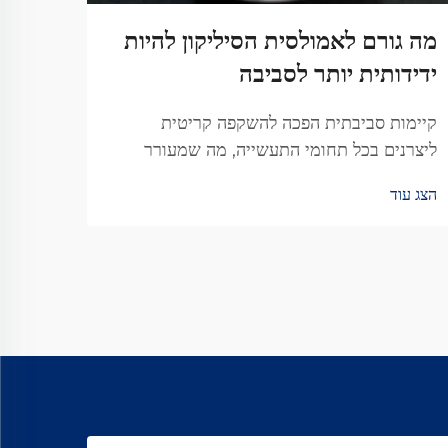
מה גורם לאמולסית הסיליקון להיות
מהן 
ידידותית יותר לסביבה
וורט
קיימות סביבתית הפכה להשקפה קריטית
תעשיי
ליצרנים בכל תחומי התעשייה, מה שמעורר
מרשים
ביקוש לחלופות כימיות בטוחות יותר. תרסיסים
מופיע
הצג עוד
הצג עו
מסורתיים מכילים לעיתים תרכובות אורגניות
ייצור
נדיפות ומסיסים אגרסיביים שמהווים סיכון ל...
עומד ו