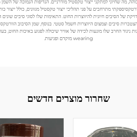
ה, מה שחיוני למתקני ייצור טקסטיל מודרניים. הנדיפות הנמוכה של השמן 
ורטקסיספקתי מתרחבים על פני תהליכי ייצור טקסטיל מגוונים, כולל ייצור כות
ט (air-jet), שבהן מניפולציה מדויקת של הסיבים חיונית להיווצרות החוט. התאימות שלו לסוגי
 הצטברות סיבים וצמצום היווצרות חשמל סטטי. בנוסף, שמן הסיבוב הוורטק
ניגוד החרב שלו מונעות לכידה של אוויר שיכולה לפגוע באיכות החוט, בעוד 
wearing מוקדם ופגיעות.
שחרור מוצרים חדשים