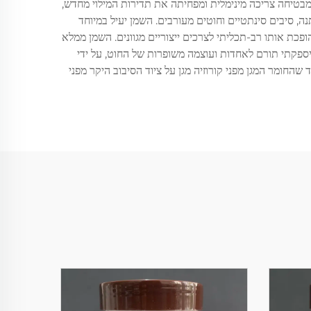
מבטיחה צריכה מינימלית ומפחיתה את תדירות המילוי מחדש,
נה, סיבים סינתטיים וחוטים מעורבים. השמן יעיל במיוחד
 סיבים שונים הופכת אותו רב-תכליתי לצרכים ייצוריים מגוונים. השמן ממלא
סיספקתי תורם לאחדות ועוצמה משופרות של החוט, על ידי
שהחומר המגן מפני קורוזיה מגן על ציוד הסיבוב היקר מפני