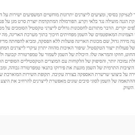
היתרונות של שמן סיבי לערבוב מסתובב מרחיקים הרבה מעבר לszיקון בסיסי, ומציעים לייצרנים יתרונות מו
ת הגנה מועילה נגד בלאי וקרע. הפורמולה המתקדמת יוצרת סרט מגן על פני
ים יקרים. הדבר מתורגם לחסכונות גדולים לייצרני טקסטיל הסומכים על מכו
ני הצמיגות המאופטמים של השמן מפחיתים חיכוך בתוך מערכת האריגה, מה ש
ה מידה גדול, שם מכונות האריגה פועלות ללא הפסקה, ומביא להפחתה מדיד
 פעולות ייצור הטקסטיל. שיפור האיכות מהווה יתרון עיקרי לייצרנים המחפ
החוט, חוזקו והמראה שלו. היכולת של השמן לשמור על טמפרטורה קבועה ולפ
סולת נמוכה יותר, והסיפוק של הלקוחות עם המוצרים הטקסטיליים הסופיים ה
ציבות התרמית של השמן מונעת את פירוקו בתנאי טמפרטורה גבוהה, ומבטיח
שמירה על ביצועי שרשרת האספקה בצורה עקיבה. תקופת השירות המוארכת 
ף, ההתאמה של השמן לסוגי סיבים שונים מאפשרת לייצרנים להרחיב את היצ
השוק.