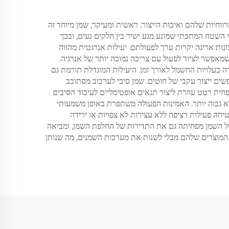
חשיים המשפיעים ישירות על הרווחיות שלהם ואיכות הייצור. ראשית ומעיקר, שמן מיוחד זה
 השטח המתכתי שמונע מגע ישיר בין חלקים נעים, ובכך
נות אריגה יקרות ערך לפעולתם. יעילות אנרגטית מהווה
מאפשר לציוד לפעול עם צריכה נמוכה יותר של אנרגיה.
ה בעלויות החשמל לאורך זמן. היעילות המוגדלת תורמת גם
שים ייצור עקבי של חוטים. שמן סיבי לערבוב מסתובב
חית רטט עוזרת ליצור תנאים אופטימליים לעיבוד הסיבים
וא גבוה יותר. האמינות הפעולה משתפרת באופן משמעותי
ה פעילות רציפה ללא עצירות לא צפויות או ירידה
של השמן מפחיתה גם את התדירות של החלפת השמן, ומביאה
ע המוצרים שלהם מבלי לשנות את מערכות השמנים, מה שנותן