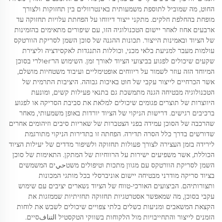
החוט, מה שמוביל לתוספת משמעותית באינטרוולים בין תחזוקות ולצורך
מופחת בהחלפת חלקים. מתקני ייצור דיווחו על הפחתת עלויות תחזוקה עד
ארבעים אחוז לאחר יישום הטכנולוגיה הזו, עם שיפורים מתאימים בהזמינות
של הציוד ובאמינות הייצור. תכונות ההגנה של סוכן השמן לסריקת הוורטקס
עולמות מעבר למניעת בלאי מכני, וכוללות התנגדות לאקסידציה וליצירת
שקעים שיכולים לפגוע בביצועי הציוד לאורך זמן. השימוש הרегולרי בסוכן
המיוחד הזה עוזר לשמור על ריווחים אופטימליים ועיבוד משטחיות מושלם,
אשר הכרחיים לייצור עקבי של חוט באיכות גבוהה. היציבות התרמית של
הטכנולוגיה מבטיחה הגנה מתמשכת גם בתנאי פעילות קשים, ומונעת
היווצרות של תוצרים פגומים שיכולים למלאת את סביבת הסריקה או לפגוע
ברכיבים רגישים. דרישות הניקוי של הציוד יורדות באופן משמעותי, מאחר
שהרכבה של הסוכן עמידה בפני הצטברות של שאריות סיבים וזיהומים אחרים
שדורשים בדרך כלל הסרה תדירה. הפחתה זו בתדירות הניקוי מתורגמת
לירידה בזמן העצירה לצורך פעולות תחזוקה ולשיפור מדדים של יעילות הציוד
הכוללת, אשר משפיעים ישירות על הרווחיות של המתקן. התאימות של סוכן
השמן לסריקת הוורטקס עם מגוון מתכות וטיפולים משטحيים המשמשים
בציוד סריקה מודרני מבטיחה יישום אוניברסלי בכל מותגי המכונות
ותצורותיהם. הביצועים האורכי-טווח של הציוד נשארים יציבים עם שימוש
עקבי בסוכן, מה שמאפשר אסטרטגיות תחזוקה תחזיתיות שממזגות את
הקצאת המשאבים ומניעות כשלים בלתי צפויים שיכולים לשבש את לוחות
הזמנים לייצור והתחייבויות מול הלקוחות בשווקי הטקסטיל التنافסיים.