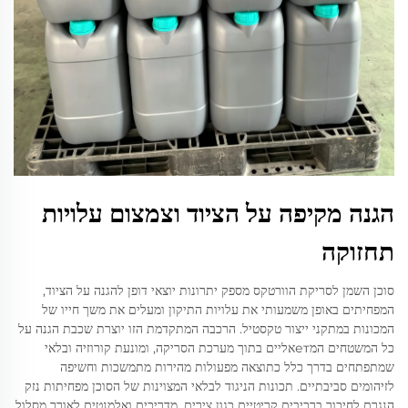
הגנה מקיפה על הציוד וצמצום עלויות
תחזוקה
סוכן השמן לסריקת הוורטקס מספק יתרונות יוצאי דופן להגנה על הציוד,
המפחיתים באופן משמעותי את עלויות התיקון ומעלים את משך חייו של
המכונות במתקני ייצור טקסטיל. הרכבה המתקדמת הזו יוצרת שכבת הגנה על
כל המשטחים המетאליים בתוך מערכת הסריקה, ומונעת קורוזיה ובלאי
שמתפתחים בדרך כלל כתוצאה מפעולות מהירות מתמשכות וחשיפה
לזיהומים סביבתיים. תכונות הניגוד לבלאי המצוינות של הסוכן מפחיתות נזק
הנגרם לחיכוך ברכיבים קריטיים כגון צירים, מדריכים ואלמנטים לאורך מסלול