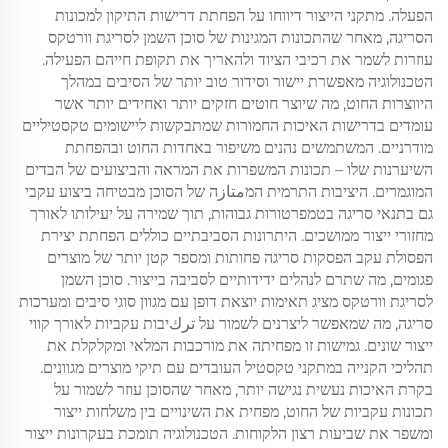
הפעלה. מתקני הייצור דיווחו על הפחתת דרישות התיקון למכונות
הסריגה, מאחר שהתכונות המגינות של סוכן השמן לסריגת וורטקס
עוזרות לשמר את רכיבי הציוד ולהאריך את תקופת חייהם הפעילה.
הטכנולוגיה מאפשרת יישור וסידור טוב יותר של הסיבים במהלך
היווצרות החוט, מה שיוצר חוטים חזקים יותר ואחידים יותר אשר
עומדים בדרישות האיכות החמורות שמתבקשות ליישומים טקסטיליים
מודרניים. המשתמשים נהנים משיפור באחדות החוט ובהפחתת
השיערנות שלו – תכונות המשפרות את המראה והביצועים של הבדים
המוגמרים. היציבות התרמית המمتازה של הסוכן מבטיחה ביצוע עקבי
גם בתנאי סריגה בטמפרטורות גבוהות, תוך שמירה על יעילותו לאורך
מחזורי ייצור ממושכים. היתרונות הסביבתיים כוללים הפחתת יצירת
הפסולת עקב הפסקות סריגה פחותות ומספר קטן יותר של מוצרים
פגומים, מה שתרם לנהלים ידידותיים לסביבה בייצור. סוכן השמן
לסריגת וורטקס מציג תאימות יוצאת דופן עם מגוון סוגי סיבים ומערכות
סריגה, מה שמאפשר ליצרנים לשמור על تركיבות עקביות לאורך קווי
ייצור שונים. גמישות זו מפחיתה את מורכבות המלאי ומקלקלת את
תהליכי הקנייה במתקני טקסטיל העובדים עם תיקי מוצרים מגוונים.
בקרת האיכות נעשית נגישה יותר, מאחר שהסוכן עוזר לשמור על
תכונות עקביות של החוט, מפחית את השינויים בין משלחות ייצור
ומשפר את שביעות רצון הלקוחות. הטכנולוגיה תומכת בעקרונות ייצור