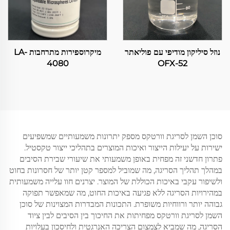
נוזל סיליקון מודיפי עם פוליאתר
מיקרוספירות מתרחבות LA-
4080
OFX-52
סוכן השמן לסריגת וורטקס מספק יתרונות משמעותיים שמשפיעים
ישירות על יעילות הייצור ואיכות המוצרים בתהליכי ייצור טקסטיל.
פתרון חדשני זה מפחית באופן משמעותי את שיעורי שבירת הסיבים
במהלך תהליך הסריגה, מה שמוביל למספר קטן יותר של חסרונות בחוט
ולשיפור עקבי באיכות הכוללת של המוצר. יצרנים חוו עלייה משמעותית
במהירויות הסריגה ללא פגיעה באיכות החוט, מה שמאפשר תפוקה
גבוהה יותר ורווחיות משופרת. התכונות המבדרות המצוינות של סוכן
השמן לסריגת וורטקס מפחיתות את החיכוך בין הסיבים לבין ציוד
הסריגה, מה שמביא לצמצום הצריכה האנרגטית ולחיסכון בעלויות