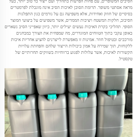
הסיבים המשופרים, עם פחות הפרעות בתהליך ועם ייצור בד טוב יותר, בעל
מראה אסתטי משופר. תרומת הסוכן לאיכות הסיב אינה מוגבלת לפרמטרים
בסיסיים של חוזק ואחידות, אלא משפיעה גם על גורמים כגון התפלגות
הסיבוב, חלקות המשטח ויציבות הממדים, אשר משפיעים על ביצועי המוצר
הסופי. תהליכי בקרת האיכות נעשים יעילים יותר, כיוון שאפייני הסיב נשארים
באופן עקבי בתוך הטווחים המוגדרים, מה שמפחית את הצורך במבחנים
מורכבים ובטיפול חוזר. אמינות זו מאפשרת לייצרנים להציע אחריות איכות
ללקוחות, תוך שמירה על אמון ביכולות הייצור שלהם והפחתת עלויות
הקשורות לאיכות, אשר עלולות לפגוע ברווחיות בשווקים תחרותיים של
טקסטיל.