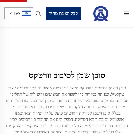
קבל הצעת מחיר
IW
סוכן שמן לסיבוב וורטקס
סוכן השמן לסריקת הוורטקס מייצג התקדמות מהפכנית בטכנולוגיית ייצור
טקסטיל, שפותח במיוחד כדי לשפר את הביצועים והיעילות של תהליכי
הסריקה בוורטקס. סוכן כימי מיוחד זה מהווה רכיב קריטי במערכות ייצור חוט
מודרניות, ומאפשר תנועה חלקה יותר של סיבים ושיפור באיכות הסריקה
בכלל. סוכן השמן לסריקת הוורטקס פועל על ידי יצירת תנאי שמנון
אופטימליים בתוך תא הסריקה, המפחיתים את החיכוך בין הסיבים לבין
הרכיבים המכניים תוך שמירה על תכונות חוט עקביות. הפונקציות העיקריות
שלו כוללות שיפור הדבקות הסיבים, הפחתת הצטברות חשמל סטטי,