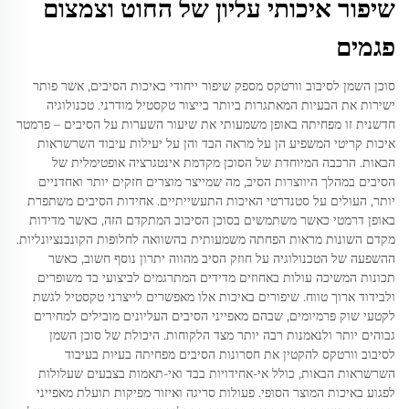
שיפור איכותי עליון של החוט וצמצום
פגמים
סוכן השמן לסיבוב וורטקס מספק שיפור ייחודי באיכות הסיבים, אשר פותר
ישירות את הבעיות המאתגרות ביותר בייצור טקסטיל מודרני. טכנולוגיה
חדשנית זו מפחיתה באופן משמעותי את שיעור השערות על הסיבים – פרמטר
איכות קריטי המשפיע הן על מראה הבד והן על יעילות עיבוד השרשראות
הבאות. הרכבה המיוחדת של הסוכן מקדמת אינטגרציה אופטימלית של
הסיבים במהלך היווצרות הסיב, מה שמייצר מוצרים חזקים יותר ואחדניים
יותר, העולים על סטנדרטי האיכות התעשייתיים. אחידות הסיבים משתפרת
באופן דרמטי כאשר משתמשים בסוכן הסיבוב המתקדם הזה, כאשר מדידות
מקדם השונות מראות הפחתה משמעותית בהשוואה לחלופות הקונבנציונליות.
ההשפעה של הטכנולוגיה על חוזק הסיב מהווה יתרון נוסף חשוב, כאשר
תכונות המשיכה עולות באחוזים מדידים המתרגמים לביצועי בד משופרים
ולבידוד ארוך טווח. שיפורים באיכות אלו מאפשרים לייצרני טקסטיל לגשת
לקטעי שוק פרמיומים, שבהם מאפייני הסיבים העליונים מובילים למחירים
גבוהים יותר ולנאמנות רבה יותר מצד הלקוחות. היכולת של סוכן השמן
לסיבוב וורטקס להקטין את חסרונות הסיבים מפחיתה בעיות בעיבוד
השרשראות הבאות, כולל אי-אחידויות בבד ואי-תאמות בצבעים שעלולות
לפגוע באיכות המוצר הסופי. פעולות סריגה ואיזור מפיקות תועלת מאפייני