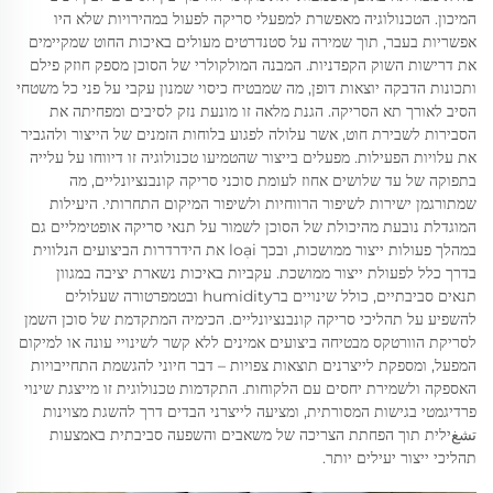
המיכון. הטכנולוגיה מאפשרת למפעלי סריקה לפעול במהירויות שלא היו
אפשריות בעבר, תוך שמירה על סטנדרטים מעולים באיכות החוט שמקיימים
את דרישות השוק הקפדניות. המבנה המולקולרי של הסוכן מספק חוזק פילם
ותכונות הדבקה יוצאות דופן, מה שמבטיח כיסוי שמנון עקבי על פני כל משטחי
הסיב לאורך תא הסריקה. הגנת מלאה זו מונעת נזק לסיבים ומפחיתה את
הסבירות לשבירת חוט, אשר עלולה לפגוע בלוחות הזמנים של הייצור ולהגביר
את עלויות הפעילות. מפעלים בייצור שהטמיעו טכנולוגיה זו דיווחו על עלייה
בתפוקה של עד שלושים אחוז לעומת סוכני סריקה קונבנציונליים, מה
שמתורגמן ישירות לשיפור הרווחיות ולשיפור המיקום התחרותי. היעילות
המוגדלת נובעת מהיכולת של הסוכן לשמור על תנאי סריקה אופטימליים גם
במהלך פעולות ייצור ממושכות, ובכך loại את הידרדרות הביצועים הנלווית
בדרך כלל לפעולת ייצור ממושכת. עקביות באיכות נשארת יציבה במגוון
תנאים סביבתיים, כולל שינויים ברhumidity ובטמפרטורה שעלולים
להשפיע על תהליכי סריקה קונבנציונליים. הכימיה המתקדמת של סוכן השמן
לסריקת הוורטקס מבטיחה ביצועים אמינים ללא קשר לשינויי עונה או למיקום
המפעל, ומספקת לייצרנים תוצאות צפויות – דבר חיוני להגשמת התחייבויות
האספקה ולשמירת יחסים עם הלקוחות. התקדמות טכנולוגית זו מייצגת שינוי
פרדיגמטי בגישות המסורתית, ומציעה לייצרני הבדים דרך להשגת מצוינות
تشغילית תוך הפחתת הצריכה של משאבים והשפעה סביבתית באמצעות
תהליכי ייצור יעילים יותר.