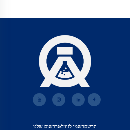
הרשםרשמו לניוזלטררשום שלנו