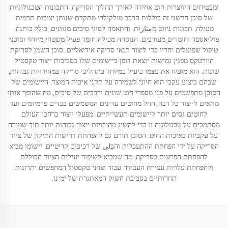
ומבטיחים היווצרות חוט אחידה לאורך תהליך הסריקה. התכונות הטכנולוגיות
של סוכן חדשני זה כוללות הרכב מולקולרי מתקדם שנותן יציבות תרמית
מעולה, תכונות ניווט מمتازות, והתאמה לסוגי סיבים מגוונים, כולל כותנה,
פוליאסטר וחומרים מעורבים. הנוסחה מכילה חומר פעיל משטחי מיוחד וסוכני
טיפול שפועלים יחדיו כדי ליצור תנאי סריקה אידיאליים. סוכן השמן לסריקת
הוורטקס מפגין גמישות יוצאת דופן ביישומים שלו בסביבות ייצור טקסטיל
שונות. הוא מוכיח את עצמו כיעיל במיוחד בתהליכי סריקה במהירויות גבוהות,
שבהם ביצוע עקבי הוא חיוני לשמירה על תקני איכות המוצר. היישומים של
הסוכן מתפשטים על פני מספרי חוט שונים ורכבים של סיבים, מה שהופך אותו
מתאים לייצור כל דבר, החל מחוטים עדינים המשמשים בבדים פרמיומים ועד
לחוטים גסים יותר ליישומים תעשייתיים. מפעלי ייצור ברחבי העולם
מסתמכים על טכנולוגיה זו כדי להשיג מהירויות ייצור גבוהות יותר תוך שמירה
על עקביות באיכות החוט. הסוכן תורם גם להפחתת דרישות התיקון של ציוד
הסריקה על ידי הפחתת ההתעכלות והבلى של רכיבים קריטיים. יישומו מביא
להפחתת הפרעות בסריקה, מה שמביא לשיפור יעילות הציוד הכוללת
ולהפחתת עלויות עצירת העבודה עבור יצרני טקסטיל המחפשים יתרונות
תחרותיים בסביבת השוק המאתגרת של ימינו.