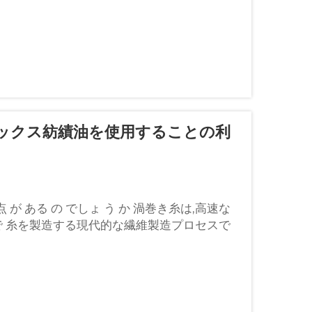
ックス紡績油を使用することの利
利点 が ある の でしょ う か 渦巻き糸は,高速な
で 糸を製造する現代的な繊維製造プロセスで