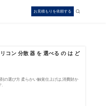
お見積もりを依頼する
リコン 分散 器 を 選べる の は ど
剤の選び方 柔らかい触覚仕上げは,消費財か
.