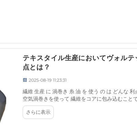
テキスタイル生産においてヴォルテ
点とは？
2025-08-19 11:23:31
繊維 生産 に 渦巻き 糸 油 を 使う の は どんな 
空気渦巻きを使って 繊維をコアに包み込むこと
す. この効率的な方法により ストロン...
さらに表示