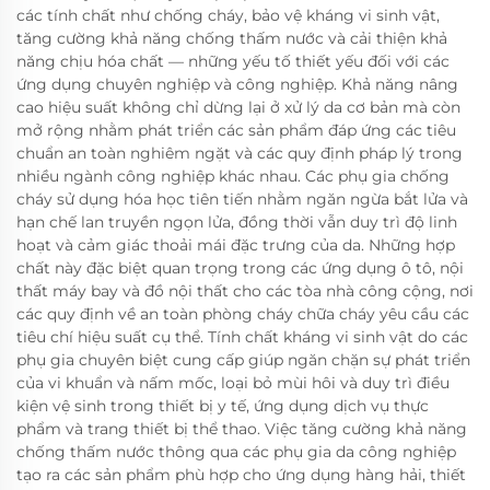
các tính chất như chống cháy, bảo vệ kháng vi sinh vật,
tăng cường khả năng chống thấm nước và cải thiện khả
năng chịu hóa chất — những yếu tố thiết yếu đối với các
ứng dụng chuyên nghiệp và công nghiệp. Khả năng nâng
cao hiệu suất không chỉ dừng lại ở xử lý da cơ bản mà còn
mở rộng nhằm phát triển các sản phẩm đáp ứng các tiêu
chuẩn an toàn nghiêm ngặt và các quy định pháp lý trong
nhiều ngành công nghiệp khác nhau. Các phụ gia chống
cháy sử dụng hóa học tiên tiến nhằm ngăn ngừa bắt lửa và
hạn chế lan truyền ngọn lửa, đồng thời vẫn duy trì độ linh
hoạt và cảm giác thoải mái đặc trưng của da. Những hợp
chất này đặc biệt quan trọng trong các ứng dụng ô tô, nội
thất máy bay và đồ nội thất cho các tòa nhà công cộng, nơi
các quy định về an toàn phòng cháy chữa cháy yêu cầu các
tiêu chí hiệu suất cụ thể. Tính chất kháng vi sinh vật do các
phụ gia chuyên biệt cung cấp giúp ngăn chặn sự phát triển
của vi khuẩn và nấm mốc, loại bỏ mùi hôi và duy trì điều
kiện vệ sinh trong thiết bị y tế, ứng dụng dịch vụ thực
phẩm và trang thiết bị thể thao. Việc tăng cường khả năng
chống thấm nước thông qua các phụ gia da công nghiệp
tạo ra các sản phẩm phù hợp cho ứng dụng hàng hải, thiết