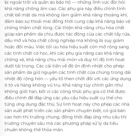
bị ngoài trời và quần áo bảo hộ — những lĩnh vực đòi hỏi
khả năng chống ẩm cao. Các phụ gia này điều chỉnh tính
chất bề mặt da mà không làm giảm khả năng thoáng khí,
đảm bảo sự thoải mái đồng thời cung cấp khả năng bảo vệ
chống thấm chất lỏng. Cải thiện khả năng chịu hóa chất
giúp sản phẩm da chịu được tác động của các chất tẩy rửa,
dầu mỡ và hóa chất công nghiệp mà không bị suy giảm
hoặc đổi màu. Việc tối ưu hóa hiệu suất còn mở rộng sang
các tính chất cơ học, khi các phụ gia nâng cao khả năng
chống xé, khả năng chịu mài mòn và duy trì độ linh hoạt
dưới tải trọng. Các cải tiến về độ ổn định nhiệt cho phép
sản phẩm da giữ nguyên các tính chất của chúng trong dải
nhiệt độ rộng hơn — yếu tố then chốt đối với các ứng dụng
ô tô và hàng không vũ trụ. Khả năng tùy chỉnh gần như
không giới hạn, bởi vì các công thức phụ gia có thể được
điều chỉnh để đáp ứng các yêu cầu hiệu suất cụ thể cho
từng ứng dụng đặc thù. Sự linh hoạt này cho phép các nhà
sản xuất phát triển các sản phẩm chuyên biệt, có giá bán
cao hơn thị trường chung, đồng thời đáp ứng nhu cầu thị
trường chuyên sâu mà các phương pháp xử lý da tiêu
chuẩn không thể thỏa mãn.