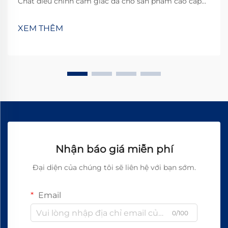
Chất điều chỉnh cảm giác da cho sản phẩm cao cấp
về cơ bản là các xử lý đặc biệt được áp dụng lên đồ da
để làm cho chúng dễ chịu hơn khi chạm vào và trông
XEM THÊM
đẹp hơn tổng thể. Các xử lý này thực sự nâng cao độ
sang trọng và chất lượng cảm nhận...
Nhận báo giá miễn phí
Đại diện của chúng tôi sẽ liên hệ với bạn sớm.
Email
0/100