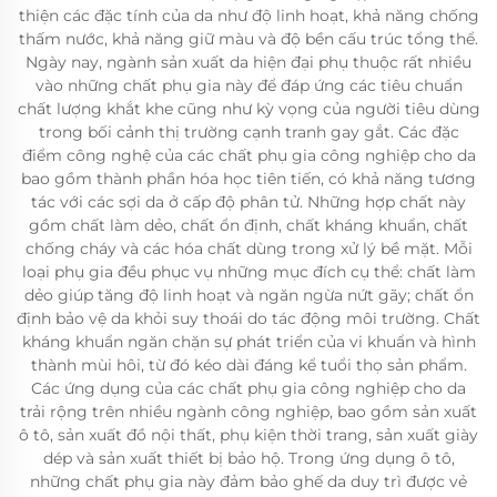
thiện các đặc tính của da như độ linh hoạt, khả năng chống
thấm nước, khả năng giữ màu và độ bền cấu trúc tổng thể.
Ngày nay, ngành sản xuất da hiện đại phụ thuộc rất nhiều
vào những chất phụ gia này để đáp ứng các tiêu chuẩn
chất lượng khắt khe cũng như kỳ vọng của người tiêu dùng
trong bối cảnh thị trường cạnh tranh gay gắt. Các đặc
điểm công nghệ của các chất phụ gia công nghiệp cho da
bao gồm thành phần hóa học tiên tiến, có khả năng tương
tác với các sợi da ở cấp độ phân tử. Những hợp chất này
gồm chất làm dẻo, chất ổn định, chất kháng khuẩn, chất
chống cháy và các hóa chất dùng trong xử lý bề mặt. Mỗi
loại phụ gia đều phục vụ những mục đích cụ thể: chất làm
dẻo giúp tăng độ linh hoạt và ngăn ngừa nứt gãy; chất ổn
định bảo vệ da khỏi suy thoái do tác động môi trường. Chất
kháng khuẩn ngăn chặn sự phát triển của vi khuẩn và hình
thành mùi hôi, từ đó kéo dài đáng kể tuổi thọ sản phẩm.
Các ứng dụng của các chất phụ gia công nghiệp cho da
trải rộng trên nhiều ngành công nghiệp, bao gồm sản xuất
ô tô, sản xuất đồ nội thất, phụ kiện thời trang, sản xuất giày
dép và sản xuất thiết bị bảo hộ. Trong ứng dụng ô tô,
những chất phụ gia này đảm bảo ghế da duy trì được vẻ