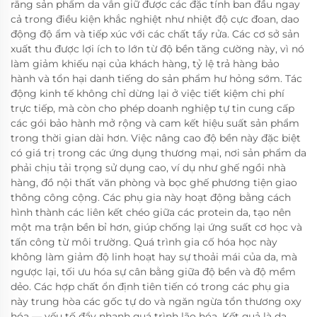
rằng sản phẩm da vẫn giữ được các đặc tính ban đầu ngay
cả trong điều kiện khắc nghiệt như nhiệt độ cực đoan, dao
động độ ẩm và tiếp xúc với các chất tẩy rửa. Các cơ sở sản
xuất thu được lợi ích to lớn từ độ bền tăng cường này, vì nó
làm giảm khiếu nại của khách hàng, tỷ lệ trả hàng bảo
hành và tổn hại danh tiếng do sản phẩm hư hỏng sớm. Tác
động kinh tế không chỉ dừng lại ở việc tiết kiệm chi phí
trực tiếp, mà còn cho phép doanh nghiệp tự tin cung cấp
các gói bảo hành mở rộng và cam kết hiệu suất sản phẩm
trong thời gian dài hơn. Việc nâng cao độ bền này đặc biệt
có giá trị trong các ứng dụng thương mại, nơi sản phẩm da
phải chịu tải trọng sử dụng cao, ví dụ như ghế ngồi nhà
hàng, đồ nội thất văn phòng và bọc ghế phương tiện giao
thông công cộng. Các phụ gia này hoạt động bằng cách
hình thành các liên kết chéo giữa các protein da, tạo nên
một ma trận bền bỉ hơn, giúp chống lại ứng suất cơ học và
tấn công từ môi trường. Quá trình gia cố hóa học này
không làm giảm độ linh hoạt hay sự thoải mái của da, mà
ngược lại, tối ưu hóa sự cân bằng giữa độ bền và độ mềm
dẻo. Các hợp chất ổn định tiên tiến có trong các phụ gia
này trung hòa các gốc tự do và ngăn ngừa tổn thương oxy
hóa — yếu tố đẩy nhanh quá trình lão hóa. Kết quả là da