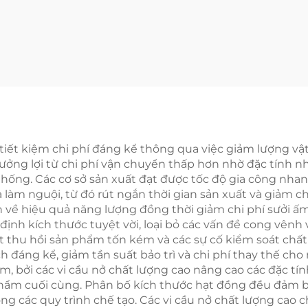
 tiết kiệm chi phí đáng kể thông qua việc giảm lượng v
ởng lợi từ chi phí vận chuyển thấp hơn nhờ đặc tính n
hống. Các cơ sở sản xuất đạt được tốc độ gia công nhanh
 làm nguội, từ đó rút ngắn thời gian sản xuất và giảm ch
 về hiệu quả năng lượng đồng thời giảm chi phí sưởi ấ
định kích thước tuyệt vời, loại bỏ các vấn đề cong vênh
ợt thu hồi sản phẩm tốn kém và các sự cố kiểm soát ch
h đáng kể, giảm tần suất bảo trì và chi phí thay thế c
ẩm, bởi các vi cầu nở chất lượng cao nâng cao các đặc 
cuối cùng. Phân bố kích thước hạt đồng đều đảm bảo h
rong các quy trình chế tạo. Các vi cầu nở chất lượng cao