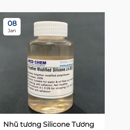
08
0
Jan
Ja
Nhũ tương Silicone Tương
Nh