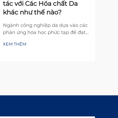
tác với Các Hóa chất Da
Tr
khác như thế nào?
Ch
Ngành công nghiệp da dựa vào các
Ngà
phản ứng hóa học phức tạp để đạt
giá
được các tính chất mong muốn
trườ
XEM THÊM
XEM
trong sản phẩm hoàn thiện. Trong
sử 
số các loại hóa chất khác nhau được
lý 
sử dụng trong quá trình xử lý da,
này,
nhũ tương silicone đã nổi lên như
lớp
một thành phần quan trọng có ảnh
chắc
hưởng đáng kể đến...