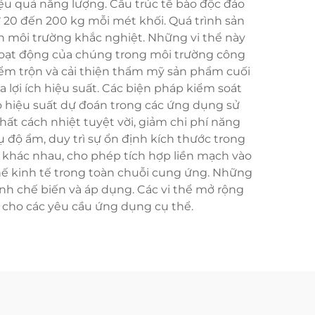
ệu quả năng lượng. Cấu trúc tế bào độc đáo
 20 đến 200 kg mỗi mét khối. Quá trình sản
ện môi trường khắc nghiệt. Những vi thể này
ọ hoạt động của chúng trong môi trường công
iểm trộn và cải thiện thẩm mỹ sản phẩm cuối
 lợi ích hiệu suất. Các biện pháp kiểm soát
o hiệu suất dự đoán trong các ứng dụng sử
ất cách nhiệt tuyệt vời, giảm chi phí năng
 độ ẩm, duy trì sự ổn định kích thước trong
e khác nhau, cho phép tích hợp liền mạch vào
 thế kinh tế trong toàn chuỗi cung ứng. Những
ình chế biến và áp dụng. Các vi thể mở rộng
h cho các yêu cầu ứng dụng cụ thể.