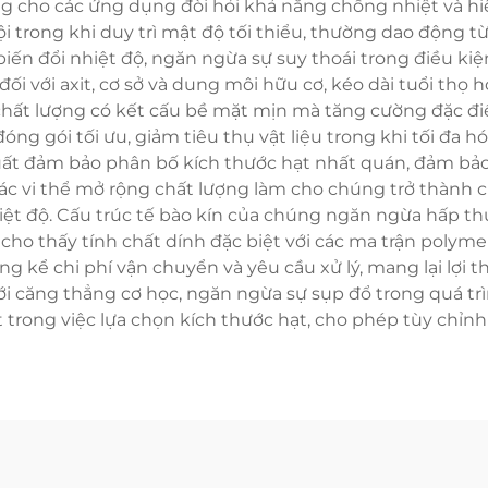
ởng cho các ứng dụng đòi hỏi khả năng chống nhiệt và hi
 trong khi duy trì mật độ tối thiểu, thường dao động từ
iến đổi nhiệt độ, ngăn ngừa sự suy thoái trong điều ki
đối với axit, cơ sở và dung môi hữu cơ, kéo dài tuổi th
chất lượng có kết cấu bề mặt mịn mà tăng cường đặc đ
g gói tối ưu, giảm tiêu thụ vật liệu trong khi tối đa hóa
 xuất đảm bảo phân bố kích thước hạt nhất quán, đảm bả
ác vi thể mở rộng chất lượng làm cho chúng trở thành ch
t độ. Cấu trúc tế bào kín của chúng ngăn ngừa hấp thụ
 cho thấy tính chất dính đặc biệt với các ma trận polym
ng kể chi phí vận chuyển và yêu cầu xử lý, mang lại lợi
dưới căng thẳng cơ học, ngăn ngừa sự sụp đổ trong quá tr
t trong việc lựa chọn kích thước hạt, cho phép tùy chỉn