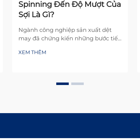
Spinning Đến Độ Mượt Của
Sợi Là Gì?
Ngành công nghiệp sản xuất dệt
may đã chứng kiến những bước tiến
đáng kể trong các công nghệ kéo
XEM THÊM
sợi, với phương pháp kéo sợi vortex
nổi lên như một phương pháp cách
mạng, làm thay đổi đáng kể quá
trình sản xuất sợi. Trung tâm của
quy trình đổi mới này nằm ở vor...