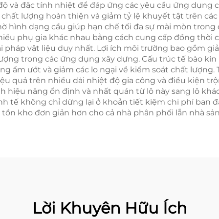
độ và đặc tính nhiệt để đáp ứng các yêu cầu ứng dụng 
 chất lượng hoàn thiện và giảm tỷ lệ khuyết tật trên c
ờ hình dạng cầu giúp hạn chế tối đa sự mài mòn trong c
hiều phụ gia khác nhau bằng cách cung cấp đồng thời cá
i pháp vật liệu duy nhất. Lợi ích môi trường bao gồm g
ượng trong các ứng dụng xây dựng. Cấu trúc tế bào kín
 ẩm ướt và giảm các lo ngại về kiểm soát chất lượng. T
iệu quả trên nhiều dải nhiệt độ gia công và điều kiện t
nh hiệu năng ổn định và nhất quán từ lô này sang lô khá
kinh tế không chỉ dừng lại ở khoản tiết kiệm chi phí ba
lý tồn kho đơn giản hơn cho cả nhà phân phối lẫn nhà sản
Lời Khuyên Hữu Ích