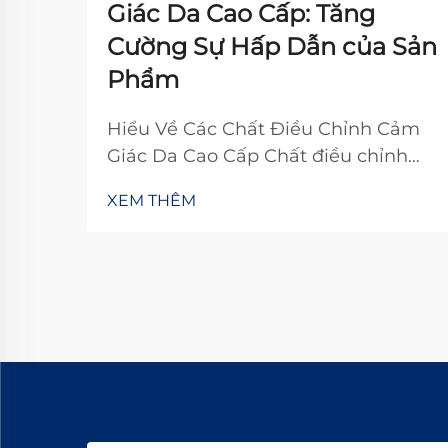
Giác Da Cao Cấp: Tăng
Cường Sự Hấp Dẫn của Sản
Phẩm
Hiểu Về Các Chất Điều Chỉnh Cảm
Giác Da Cao Cấp Chất điều chỉnh
cảm giác da cho sản phẩm cao cấp
XEM THÊM
về cơ bản là các xử lý đặc biệt được
áp dụng lên đồ da để làm cho
chúng dễ chịu hơn khi chạm vào và
trông đẹp hơn tổng thể. Các xử lý
này thực sự nâng cao độ sang trọng
và chất lượng cảm nhận...