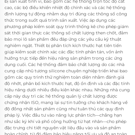
bị sản xuất tinh vi, bao gồm các hệ thống trộn tốc độ cắt
cao, các bộ điều khiển nhiệt độ chính xác và các hệ thống
định lượng tự động nhằm duy trì đúng các thông số công
thức trong suốt quá trình sản xuất. Việc áp dụng các
phương pháp kiểm soát quy trình thống kê cho phép giám
sát thời gian thực các thông số chất lượng then chốt, đảm
bảo mọi lô sản phẩm đều đáp ứng các yêu cầu kỹ thuật
nghiêm ngặt. Thiết bị phân tích kích thước hạt tiên tiến
giúp kiểm soát chính xác các đặc tính phân tán, vốn ảnh
hưởng trực tiếp đến hiệu năng sản phẩm trong các ứng
dụng cuối. Các hệ thống đảm bảo chất lượng do các nhà
cung cấp nhũ tương silicone chuyên nghiệp triển khai bao
gồm các quy trình thử nghiệm toàn diện nhằm đánh giá
độ nhớt, phân bố kích thước hạt, độ ổn định và các đặc tính
hiệu năng dưới nhiều điều kiện khác nhau. Những nhà cung
cấp này duy trì các hệ thống quản lý chất lượng được
chứng nhận ISO, mang lại sự tin tưởng cho khách hàng về
độ đồng nhất sản phẩm cũng như tuân thủ các quy định
pháp lý. Việc đầu tư vào năng lực phân tích—chẳng hạn
như sắc ký khí và phổ cộng hưởng từ hạt nhân—cho phép
đặc trưng chi tiết nguyên vật liệu đầu vào và sản phẩm
hoàn chỉnh, từ đó đảm bảo hiệu năng tối ưu và độ an toàn