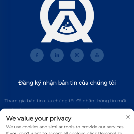
Đăng ký nhận bản tin của chúng tôi
Tham gia bản tin của chúng tôi để nhận thông tin mới
nhất về ngành, cập nhật và những hiểu biết từ đội ngũ
We value your privacy
của chúng tôi.
We use cookies and similar tools to provide our services.
If you don't want to accept all cookies, click Personalize