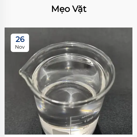
Mẹo Vặt
26
Nov