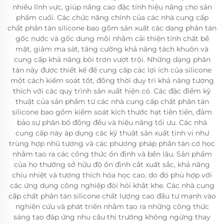
nhiều lĩnh vực, giúp nâng cao đặc tính hiệu năng cho sản
phẩm cuối. Các chức năng chính của các nhà cung cấp
chất phân tán silicone bao gồm sản xuất các dạng phân tán
gốc nước và gốc dung môi nhằm cải thiện tính chất bề
mặt, giảm ma sát, tăng cường khả năng tách khuôn và
cung cấp khả năng bôi trơn vượt trội. Những dạng phân
tán này được thiết kế để cung cấp các lợi ích của silicone
một cách kiểm soát tốt, đồng thời duy trì khả năng tương
thích với các quy trình sản xuất hiện có. Các đặc điểm kỹ
thuật của sản phẩm từ các nhà cung cấp chất phân tán
silicone bao gồm kiểm soát kích thước hạt tiên tiến, đảm
bảo sự phân bố đồng đều và hiệu năng tối ưu. Các nhà
cung cấp này áp dụng các kỹ thuật sản xuất tinh vi như
trùng hợp nhũ tương và các phương pháp phân tán cơ học
nhằm tạo ra các công thức ổn định và bền lâu. Sản phẩm
của họ thường sở hữu độ ổn định cắt xuất sắc, khả năng
chịu nhiệt và tương thích hóa học cao, do đó phù hợp với
các ứng dụng công nghiệp đòi hỏi khắt khe. Các nhà cung
cấp chất phân tán silicone chất lượng cao đầu tư mạnh vào
nghiên cứu và phát triển nhằm tạo ra những công thức
sáng tạo đáp ứng nhu cầu thị trường không ngừng thay