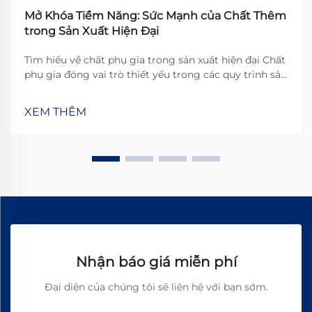
Mở Khóa Tiềm Năng: Sức Mạnh của Chất Thêm
trong Sản Xuất Hiện Đại
Tìm hiểu về chất phụ gia trong sản xuất hiện đại Chất
phụ gia đóng vai trò thiết yếu trong các quy trình sản
xuất hiện đại trên nhiều ngành công nghiệp khác
nhau. Về cơ bản, chúng là những chất được trộn vào
XEM THÊM
vật liệu nhằm cải thiện hiệu suất theo những cách mà
vật liệu nền không thể tự thực hiện được...
Nhận báo giá miễn phí
Đại diện của chúng tôi sẽ liên hệ với bạn sớm.