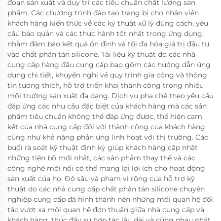
đoạn sản xuất và duy trì các tiêu chuẩn chất lượng sản
phẩm. Các chương trình đào tạo trang bị cho nhân viên
khách hàng kiến thức về các kỹ thuật xử lý đúng cách, yêu
cầu bảo quản và các thực hành tốt nhất trong ứng dụng,
nhằm đảm bảo kết quả ổn định và tối đa hóa giá trị đầu tư
vào chất phân tán silicone. Tài liệu kỹ thuật do các nhà
cung cấp hàng đầu cung cấp bao gồm các hướng dẫn ứng
dụng chi tiết, khuyến nghị về quy trình gia công và thông
tin tương thích, hỗ trợ triển khai thành công trong nhiều
môi trường sản xuất đa dạng. Dịch vụ pha chế theo yêu cầu
đáp ứng các nhu cầu đặc biệt của khách hàng mà các sản
phẩm tiêu chuẩn không thể đáp ứng được, thể hiện cam
kết của nhà cung cấp đối với thành công của khách hàng
cũng như khả năng phản ứng linh hoạt với thị trường. Các
buổi rà soát kỹ thuật định kỳ giúp khách hàng cập nhật
những tiến bộ mới nhất, các sản phẩm thay thế và các
công nghệ mới nổi có thể mang lại lợi ích cho hoạt động
sản xuất của họ. Độ sâu và phạm vi rộng của hỗ trợ kỹ
thuật do các nhà cung cấp chất phân tán silicone chuyên
nghiệp cung cấp đã hình thành nên những mối quan hệ đối
tác vượt xa mối quan hệ đơn thuần giữa nhà cung cấp và
khách hàng, thúc đẩy sự hợp tác lâu dài và cùng nhau phát