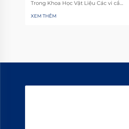
Trong Khoa Học Vật Liệu Các vi cầu
có thể nở rộng bao gồm các hạt
XEM THÊM
polymer nhỏ có khả năng nở ra khi
được đun nóng. Khi điều này xảy ra,
nó tạo ra các vật liệu nhẹ hơn
nhưng vẫn cung cấp khả năng cách
nhiệt tốt...