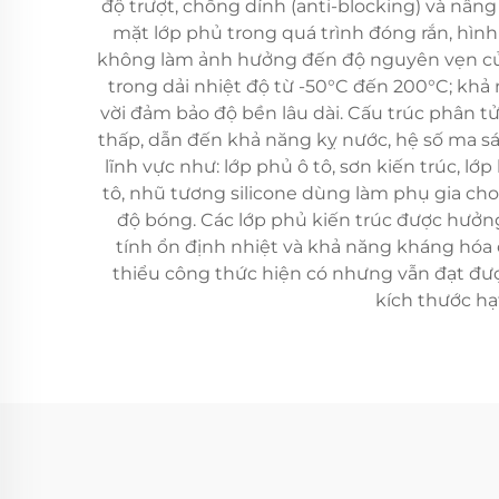
độ trượt, chống dính (anti-blocking) và nâ
mặt lớp phủ trong quá trình đóng rắn, hìn
không làm ảnh hưởng đến độ nguyên vẹn của 
trong dải nhiệt độ từ -50°C đến 200°C; khả 
vời đảm bảo độ bền lâu dài. Cấu trúc phân t
thấp, dẫn đến khả năng kỵ nước, hệ số ma sát
lĩnh vực như: lớp phủ ô tô, sơn kiến trúc, 
tô, nhũ tương silicone dùng làm phụ gia cho
độ bóng. Các lớp phủ kiến trúc được hưởn
tính ổn định nhiệt và khả năng kháng hóa c
thiểu công thức hiện có nhưng vẫn đạt đượ
kích thước hạ