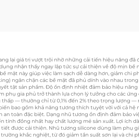
g lại giá trị vượt trội nhờ những cải tiến hiệu năng đ
 dụng nhận thấy ngay lập tức sự cải thiện về độ mịn bề 
bề mặt này giúp việc làm sạch dễ dàng hơn, giảm chi phí
ing) ngăn chặn các bề mặt đã phủ dính vào nhau trong q
uyết tật sản phẩm. Độ ổn định nhiệt đảm bảo hiệu năng
m phụ gia phủ trở thành lựa chọn lý tưởng cho các ứng 
g thấp — thường chỉ từ 0,1% đến 2% theo trọng lượng — 
hế biến bao gồm khả năng tương thích tuyệt vời với cả hệ
ình an toàn đặc biệt. Dạng nhũ tương ổn định đảm bảo v
tính đồng nhất hay chất lượng mẻ sản xuất. Lợi ích dà
tiết được cải thiện. Nhũ tương silicone dùng làm phụ gi
i trường khắc nghiệt, từ đó giảm tần suất sơn lại và chi 