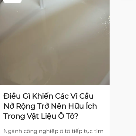
Điều Gì Khiến Các Vi Cầu
Tá
Nở Rộng Trở Nên Hữu Ích
Sp
Trong Vật Liệu Ô Tô?
Sợi
Ngành công nghiệp ô tô tiếp tục tìm
Ngà