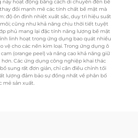
ng này hoạt động bằng cách di chuyển đến bề
ó thay đổi mạnh mẽ các tính chất bề mặt mà
ộ ổn định nhiệt xuất sắc, duy trì hiệu suất
 môi; cũng như khả năng chịu thời tiết tuyệt
 lớp phủ mang lại đặc tính năng lượng bề mặt
 Tính linh hoạt trong ứng dụng bao quát nhiều
ảo vệ cho các nền kim loại. Trong ứng dụng ô
n cam (orange peel) và nâng cao khả năng giữ
h hơn. Các ứng dụng công nghiệp khai thác
ổ sung rất đơn giản, chỉ cần điều chỉnh tối
chất lượng đảm bảo sự đồng nhất về phân bố
c mẻ sản xuất.