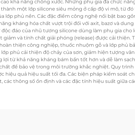
ng cao khả năng chống xước. Những phụ gia đa chức nă
h thành một lớp silicone siêu mỏng ở cấp độ vi mô, từ đ
lớp phủ nền. Các đặc điểm công nghệ nổi bật bao gồm: đ
năng kháng hóa chất vượt trội đối với axit, bazơ và dung
ử độc đáo của nhũ tương silicone dùng làm phụ gia cho
 giảm và tính chất giải phóng (release) được cải thiện.
lớp hoàn thiện công nghiệp, thuốc nhuộm gỗ và lớp phủ b
 lớp phủ cải thiện độ chảy của sơn, giảm hiện tượng vâ
g lợi từ khả năng kháng bám bẩn tốt hơn và dễ làm sạc
hất để bảo vệ trong môi trường khắc nghiệt. Quy trình b
c hiệu quả hiệu suất tối đa. Các biện pháp kiểm soát 
t, các thông số ổn định và các đặc tính hiệu suất giữa cá