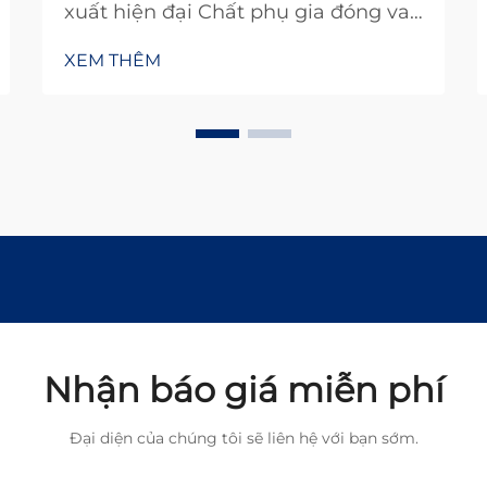
xuất hiện đại Chất phụ gia đóng vai
trò thiết yếu trong các quy trình sản
XEM THÊM
xuất hiện đại trên nhiều ngành
công nghiệp khác nhau. Về cơ bản,
chúng là những chất được trộn vào
vật liệu nhằm cải thiện hiệu suất
theo những cách mà vật liệu nền
không thể tự thực hiện được...
Nhận báo giá miễn phí
Đại diện của chúng tôi sẽ liên hệ với bạn sớm.