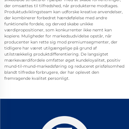
der omsættes til tilfredshed, når produkterne modtages.
Produktudviklingsteam kan udforske kreative anvendelser,
der kombinerer forbedret hændefølelse med andre
funktionelle fordele, og derved skabe unikke
værdipropositioner, som konkurrenter ikke nemt kan
kopiere. Muligheder for markedsudvidelse opstår, når
producenter kan rette sig mod premiumsegmenter, der
tidligere har været utilgængelige på grund af
utilstrækkelig produktdifferentiering. De langsigtet
mærkeværdifordele omfatter øget kundeloyalitet, positiv
mund-til-mund-markedsføring og reduceret prisfølsomhed
blandt tilfredse forbrugere, der har oplevet den
fremragende kvalitet personligt.