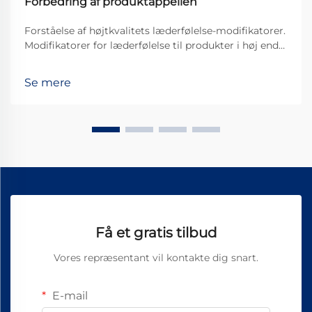
Forbedring af produktappellen
Forståelse af højtkvalitets læderfølelse-modifikatorer.
Modifikatorer for læderfølelse til produkter i høj ende
er grundlæggende specielle behandlinger, der
påføres lædervarer for at gøre dem mere behagelige
Se mere
at røre ved og se pænere ud i det hele taget. Disse
behandlinger forbedrer markant, hvor gode kvalitets...
Få et gratis tilbud
Vores repræsentant vil kontakte dig snart.
E-mail