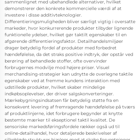
sammenlignet med ubehandlede alternativer, hvilket
demonstrerer den konkrete kommercielle værdi af at
investere i disse additivteknologier.
Differentieringsmuligheden bliver særligt vigtig i oversatte
markeder, hvor konkurrerende produkter tilbyder lignende
funktionelle ydelser, hvilket gør taktilt egenskaber til en
afgørende differentieringsfaktor. Detailhandelsmiljøer
drager betydelig fordel af produkter med forbedret
hændefølelse, da det straks positive indtryk, der opstår ved
berøring af behandlede stoffer, ofte overvinder
forbrugernes modvilje mod højere priser. Visuel
merchandising-strategier kan udnytte de overlegne taktile
egenskaber ved at fremme kundens interaktion med
udstillede produkter, hvilket skaber mindelige
indkøbsoplevelser, der driver salgskonverteringer.
Mærkebygningsindsatsen får betydelig støtte fra en
konsekvent levering af fremragende hændefølelse på tværs
af produktlinjerne, idet forbrugere begynder at knytte
bestemte mærker til ekseptionel taktil kvalitet. De
sensoriske markedsføringsfordele rækker også ud til
online-detailhandel, hvor detaljerede beskrivelser af
silkebløde strukturer hjælper med at skabe forventninger,