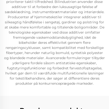
prioriterer taktil tilfredshed. Bilindustrien anvender disse
additiver til at forbedre den luksusagtige følelse af
sædeklædning, instrumentbrætmaterialer og interiørdele.
Producenter af hjemmetekstiler integrerer additiver til
silkeagtig håndfølelse i sengetøj, gardiner og polstring for
at skabe mere komfortable og tiltalende boligområder. De
teknologiske egenskaber ved disse additiver omfatter
fremragende vaskemodstandsdygtighed, idet de
bibeholder deres effektivitet gennem flere
rengøringscyklusser, samt kompatibilitet med forskellige
fibertyper, herunder naturlig bomuld, syntetisk polyester
og blandede materialer. Avancerede formuleringer tilbyder
yderligere fordele såsom antistatiske egenskaber,
fugtstyringsfunktioner og forbedret farvestofoptagelse,
hvilket gør dem til værdifulde multifunktionelle løsninger
for tekstilbehandlere, der søger at differentiere deres
produkter på konkurrenceprægede markeder.