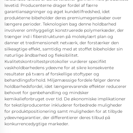
levetid. Producenterne drager fordel af færre
garantiansøgninger og øget kundetilfredshed, idet
produkterne bibeholder deres premiumegenskaber over
længere perioder. Teknologien bag denne holdbarhed
involverer omhyggeligt konstruerede polymerkæder, der
trænger ind i fiberstrukturen på molekylært plan og
danner et tredimensionelt netværk, der forstærker den
silkeagtige effekt, samtidig med at stoffet bibeholder sin
naturlige åndbarhed og fleksibilitet.
Kvalitetskontroltestprotokoller vurderer specifikt
vaskholdbarhedens ydeevne for at sikre konsekvente
resultater på tværs af forskellige stoftyper og
behandlingsforhold. Miljømæssige fordele følger denne
holdbarhedsfordel, idet længerevarende effekter reducerer
behovet for genbehandling og mindsker
kemikalieforbruget over tid. De økonomiske implikationer
for tekstilproducenter inkluderer forbedrede muligheder
for produktpositionering samt muligheden for at tilbyde
ydeevnegarantier, der differentierer deres tilbud på
konkurrencedygtige markeder.