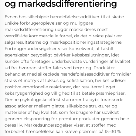
og markedsdifferentiering
Evnen hos silkebløde hændefølelsesadditiver til at skabe
unikke forbrugeroplevelser og muliggøre
markedsdifferentiering udgør måske deres mest
værdifulde kommercielle fordel, da det direkte påvirker
salgsresultaterne og mærkepositioneringsstrategierne.
Forbrugerundersøgelser viser konsekvent, at taktilt
egenskaber betydeligt påvirker købsbeslutninger, idet
kunder ofte foretager underbevidste vurderinger af kvalitet
ud fra, hvordan stoffer føles ved berøring. Produkter
behandlet med silkebløde hændefølelsesadditiver formidler
straks et indtryk af luksus og sofistikation, hvilket udløser
positive emotionelle reaktioner, der resulterer i øget
købsnysgerrighed og villighed til at betale præmiepriser.
Denne psykologiske effekt stammer fra dybt forankrede
associationer mellem glatte, silkebløde strukturer og
materialer af høj kvalitet, som forbrugere har udviklet
gennem eksponering for premiumprodukter gennem hele
deres liv. Markedsundersøgelser viser, at stoffer med
forbedret hændefølelse kan kræve præmier på 15–30 %