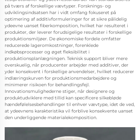
på tværs af forskellige vævtyper. Forsknings- og
udviklingsindsatsen har i vidt omfang fokuseret på
optimering af additivformuleringer for at sikre pålidelig
ydeevne uanset fiberkomposition, hvilket har resulteret i
produkter, der leverer forudsigelige resultater i forskellige
produktionsmiljøer. De økonomiske fordele omfatter
reducerede lageromkostninger, forenklede
indkøbsprocesser og øget fleksibilitet i
produktionsplanlægningen. Teknisk support bliver mere
overskuelig, når producenter arbejder med additiver, der
yder konsekvent i forskellige anvendelser, hvilket reducerer
indlæringskurven for produktionsmedarbejdere og
minimerer risikoen for behandlingsfejl.
Innovationsmulighederne stiger, når designere og
produktudviklere med tillid kan specificere silkebløde
hændefølelsesbehandlinger til enhver vævtype, idet de ved,
at ydeevnens karakteristika vil forblive konsekvente uanset
den underliggende materialekomposition.