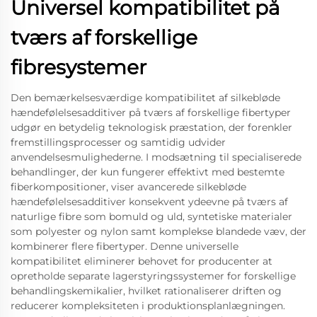
Universel kompatibilitet på
tværs af forskellige
fibresystemer
Den bemærkelsesværdige kompatibilitet af silkebløde
hændefølelsesadditiver på tværs af forskellige fibertyper
udgør en betydelig teknologisk præstation, der forenkler
fremstillingsprocesser og samtidig udvider
anvendelsesmulighederne. I modsætning til specialiserede
behandlinger, der kun fungerer effektivt med bestemte
fiberkompositioner, viser avancerede silkebløde
hændefølelsesadditiver konsekvent ydeevne på tværs af
naturlige fibre som bomuld og uld, syntetiske materialer
som polyester og nylon samt komplekse blandede væv, der
kombinerer flere fibertyper. Denne universelle
kompatibilitet eliminerer behovet for producenter at
opretholde separate lagerstyringssystemer for forskellige
behandlingskemikalier, hvilket rationaliserer driften og
reducerer kompleksiteten i produktionsplanlægningen.