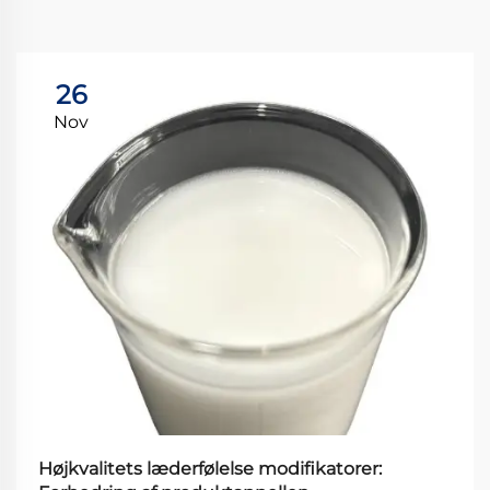
26
Nov
Højkvalitets læderfølelse modifikatorer: