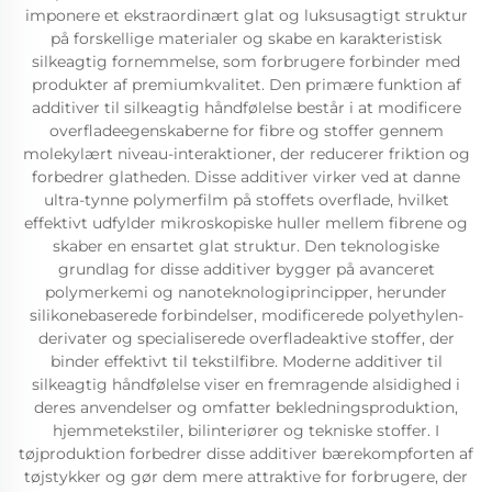
imponere et ekstraordinært glat og luksusagtigt struktur
på forskellige materialer og skabe en karakteristisk
silkeagtig fornemmelse, som forbrugere forbinder med
produkter af premiumkvalitet. Den primære funktion af
additiver til silkeagtig håndfølelse består i at modificere
overfladeegenskaberne for fibre og stoffer gennem
molekylært niveau-interaktioner, der reducerer friktion og
forbedrer glatheden. Disse additiver virker ved at danne
ultra-tynne polymerfilm på stoffets overflade, hvilket
effektivt udfylder mikroskopiske huller mellem fibrene og
skaber en ensartet glat struktur. Den teknologiske
grundlag for disse additiver bygger på avanceret
polymerkemi og nanoteknologiprincipper, herunder
silikonebaserede forbindelser, modificerede polyethylen-
derivater og specialiserede overfladeaktive stoffer, der
binder effektivt til tekstilfibre. Moderne additiver til
silkeagtig håndfølelse viser en fremragende alsidighed i
deres anvendelser og omfatter bekledningsproduktion,
hjemmetekstiler, bilinteriører og tekniske stoffer. I
tøjproduktion forbedrer disse additiver bærekompforten af
tøjstykker og gør dem mere attraktive for forbrugere, der