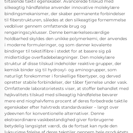
tiltalende taktil egenskaber. Avancerede tilskud med
silkeagtig håndfølelse anvender innovative molekylære
bindingsmekanismer, der skaber permanente forbindelser
til fiberstrukturen, således at den silkeagtige fornemmelse
vedbliver gennem omfattende brug og
rengøringscyklusser. Denne bemærkelsesværdige
holdbarhed skyldes den unikke polymerkemi, der anvendes
i moderne formuleringer, og som danner kovalente
bindinger til tekstilfibre i stedet for at basere sig på
midlertidige overfladebelægninger. Den molekylære
struktur af disse tilskud indeholder reaktive grupper, der
kemisk binder sig til hydroxyl- og aminogrupper, som
naturligt forekommer i forskellige fibertyper, og derved
opretter stabile forbindelser, der tåber fjernelse under vask.
Omfattende laboratorietests viser, at stoffer behandlet med
højkvalitets tilskud med silkeagtig håndfølelse bevarer
mere end nioghalvfems procent af deres forbedrede taktile
egenskaber efter halvtreds standardvasker – langt over
ydeevnen for konventionelle alternativer. Denne
ekstraordinære vaskbestandighed giver forbrugerne
betydelig langsigtet værdi, da de fortsat kan nyde den
luksuriøse følelse af deres tekstiler gennem hele produktets