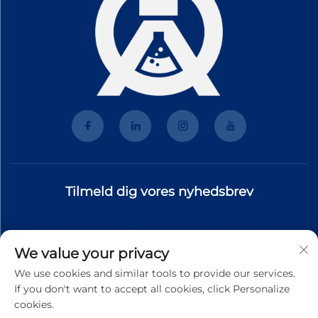
Tilmeld dig vores nyhedsbrev
Tilmeld dig vores nyhedsbrev for at modtage de nyeste
We value your privacy
branchenyt, opdateringer og indsigt fra vores team.
We use cookies and similar tools to provide our services.
If you don't want to accept all cookies, click Personalize
cookies.
Tilmeld