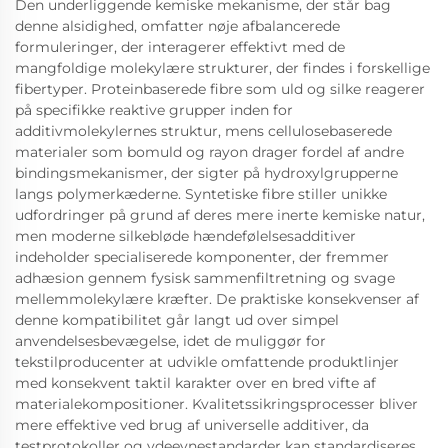
Den underliggende kemiske mekanisme, der står bag
denne alsidighed, omfatter nøje afbalancerede
formuleringer, der interagerer effektivt med de
mangfoldige molekylære strukturer, der findes i forskellige
fibertyper. Proteinbaserede fibre som uld og silke reagerer
på specifikke reaktive grupper inden for
additivmolekylernes struktur, mens cellulosebaserede
materialer som bomuld og rayon drager fordel af andre
bindingsmekanismer, der sigter på hydroxylgrupperne
langs polymerkæderne. Syntetiske fibre stiller unikke
udfordringer på grund af deres mere inerte kemiske natur,
men moderne silkebløde hændefølelsesadditiver
indeholder specialiserede komponenter, der fremmer
adhæsion gennem fysisk sammenfiltretning og svage
mellemmolekylære kræfter. De praktiske konsekvenser af
denne kompatibilitet går langt ud over simpel
anvendelsesbevægelse, idet de muliggør for
tekstilproducenter at udvikle omfattende produktlinjer
med konsekvent taktil karakter over en bred vifte af
materialekompositioner. Kvalitetssikringsprocesser bliver
mere effektive ved brug af universelle additiver, da
testprotokoller og ydeevnestandarder kan standardiseres