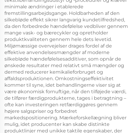
tekstilbehandlingsudstyr og -procedurer og kræver
minimale ændringer i etablerede
fremstillingsarbejdsgange. Holdbarheden af den
silkebløde effekt sikrer langvarig kundetilfredshed,
da den forbedrede hændefølelse vedbliver gennem
mange vask- og bærecykler og opretholder
produktkvaliteten gennem hele dets levetid.
Miljømæssige overvejelser drages fordel af de
effektive anvendelsesmængder af moderne
silkebløde hændefølelsesadditiver, som opnår de
ønskede resultater med relativt små mængder og
dermed reducerer kemikalieforbruget og
affaldsproduktionen. Omkostningseffektivitet
kommer til syne, idet behandlingerne viser sig at
være økonomisk fornuftige, når den tilføjede værdi,
de tilfører færdigprodukterne, tages i betragtning –
ofte kan investeringen retfærdiggøres gennem
højere salgspriser og forbedret
markedspositionering. Mærkeforskellægning bliver
mulig, idet producenter kan skabe distinkte
produktlinjer med unikke taktile egenskaber, der