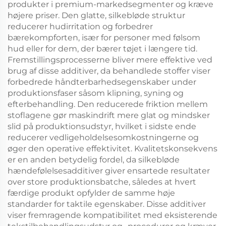
produkter i premium-markedsegmenter og kræve
højere priser. Den glatte, silkebløde struktur
reducerer hudirritation og forbedrer
bærekompforten, især for personer med følsom
hud eller for dem, der bærer tøjet i længere tid.
Fremstillingsprocesserne bliver mere effektive ved
brug af disse additiver, da behandlede stoffer viser
forbedrede håndterbarhedsegenskaber under
produktionsfaser såsom klipning, syning og
efterbehandling. Den reducerede friktion mellem
stoflagene gør maskindrift mere glat og mindsker
slid på produktionsudstyr, hvilket i sidste ende
reducerer vedligeholdelsesomkostningerne og
øger den operative effektivitet. Kvalitetskonsekvens
er en anden betydelig fordel, da silkebløde
hændefølelsesadditiver giver ensartede resultater
over store produktionsbatche, således at hvert
færdige produkt opfylder de samme høje
standarder for taktile egenskaber. Disse additiver
viser fremragende kompatibilitet med eksisterende