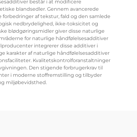
esadditiver består i at modificere
yntetiske blandsedler. Gennem avancerede
 forbedringer af tekstur, fald og den samlede
ogisk nedbrydelighed, ikke-toksicitet og
ke blødgøringsmidler giver disse naturlige
områderne for naturlige håndfølelsesadditiver
producenter integrerer disse additiver i
e karakter af naturlige håndfølelsesadditiver
sfaciliteter. Kvalitetskontrolforanstaltninger
ovgivningen. Den stigende forbrugerkrav til
er i moderne stoffremstilling og tilbyder
g miljøbevidsthed.