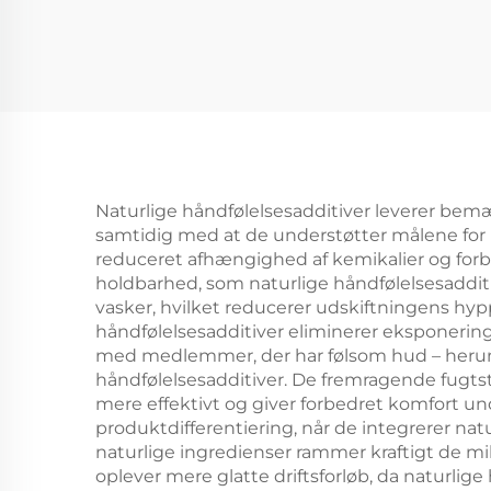
Naturlige håndfølelsesadditiver leverer bemær
samtidig med at de understøtter målene fo
reduceret afhængighed af kemikalier og forb
holdbarhed, som naturlige håndfølelsesaddit
vasker, hvilket reducerer udskiftningens hyp
håndfølelsesadditiver eliminerer eksponeringen
med medlemmer, der har følsom hud – herund
håndfølelsesadditiver. De fremragende fugtst
mere effektivt og giver forbedret komfort u
produktdifferentiering, når de integrerer na
naturlige ingredienser rammer kraftigt de mil
oplever mere glatte driftsforløb, da naturlig