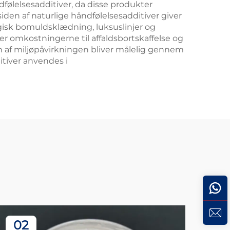
følelsesadditiver, da disse produkter
siden af naturlige håndfølelsesadditiver giver
gisk bomuldsklædning, luksuslinjer og
r omkostningerne til affaldsbortskaffelse og
af miljøpåvirkningen bliver målelig gennem
tiver anvendes i
02
0