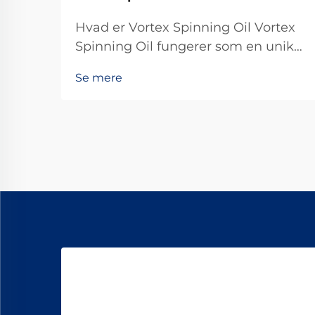
Hvad er Vortex Spinning Oil Vortex
Spinning Oil fungerer som en unik
smøremiddel specielt fremstillet til
Se mere
de besværlige vortex-
spinnemaskiner. Det, der adskiller
det, er dets evne til at reducere
friktionen og samtidig gøre hele
garnproduktionsprocessen mere
jævn ...