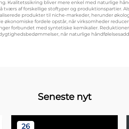
. Kvalitetssikring bliver mere enkel med naturlige hånd
 tværs af forskellige stoftyper og produktionspartier. Al
aliserede produkter til niche-markeder, herunder økolo
e økonomiske fordele opstår, når virksomheder reducere
er forbundet med syntetiske kemikalier. Reduktionen 
ygtighedsbedømmelser, når naturlige håndfølelsesaddi
Seneste nyt
26