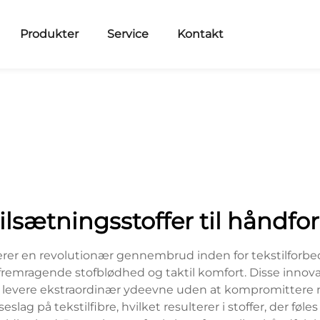
Produkter
Service
Kontakt
tilsætningsstoffer til hånd
erer en revolutionær gennembrud inden for tekstilforbe
 fremragende stofblødhed og taktil komfort. Disse innova
at levere ekstraordinær ydeevne uden at kompromittere m
lag på tekstilfibre, hvilket resulterer i stoffer, der føl