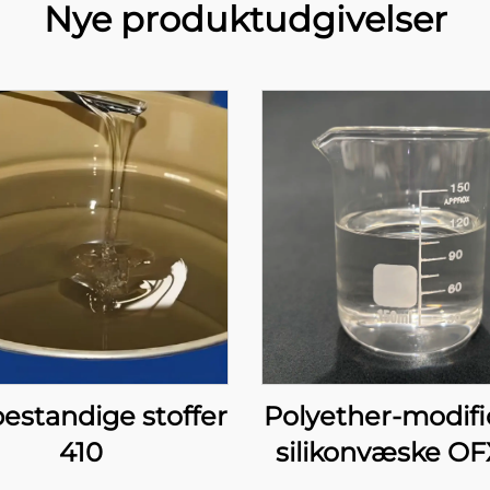
Nye produktudgivelser
bestandige stoffer
Polyether-modifi
410
silikonvæske OF