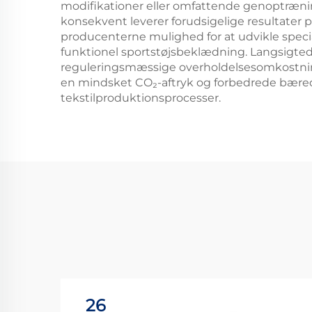
modifikationer eller omfattende genoptræning
konsekvent leverer forudsigelige resultater på
producenterne mulighed for at udvikle speci
funktionel sportstøjsbeklædning. Langsigted
reguleringsmæssige overholdelsesomkostning
en mindsket CO₂-aftryk og forbedrede bæred
tekstilproduktionsprocesser.
26