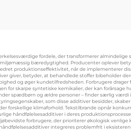
kelsesværdige fordele, der transformerer almindelige sto
r miljømæssig bæredygtighed. Producenter oplever be
edret produktionseffektivitet, når de implementerer dis
iver giver, betyder, at behandlede stoffer bibeholder d
pighed og øger kundetilfredsheden. Forbrugere drager for
 for skarpe syntetiske kemikalier, der kan forårsage hudi
er spædbørn og ældre personer – finder særlig værdi i
yringsegenskaber, som disse additiver besidder, skaber s
nder forskellige klimaforhold. Tekstilbrande opnår kon
turlige håndfølelsesadditiver i deres produktionsprocess
jøbevidste forbrugere, der prioriterer økologisk venlige
e håndfølelsesadditiver integreres problemfrit i eksiste