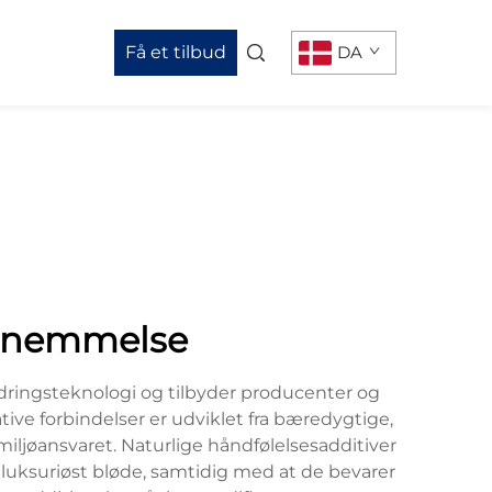
Få et tilbud
DA
fornemmelse
dringsteknologi og tilbyder producenter og
tive forbindelser er udviklet fra bæredygtige,
iljøansvaret. Naturlige håndfølelsesadditiver
es luksuriøst bløde, samtidig med at de bevarer