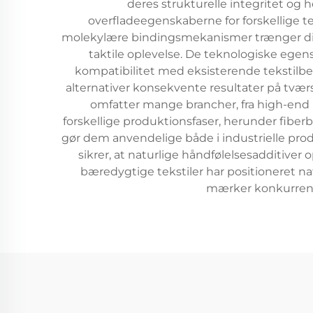
deres strukturelle integritet og 
overfladeegenskaberne for forskellige t
molekylære bindingsmekanismer trænger disse 
taktile oplevelse. De teknologiske egen
kompatibilitet med eksisterende tekstilbe
alternativer konsekvente resultater på tværs
omfatter mange brancher, fra high-end m
forskellige produktionsfaser, herunder fiber
gør dem anvendelige både i industrielle produ
sikrer, at naturlige håndfølelsesadditiver
bæredygtige tekstiler har positioneret n
mærker konkurrenc