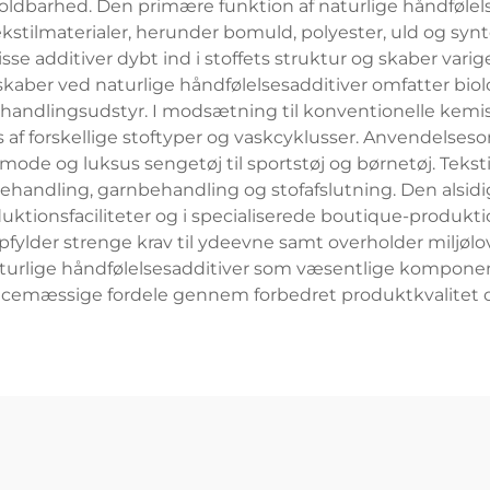
holdbarhed. Den primære funktion af naturlige håndfølels
ekstilmaterialer, herunder bomuld, polyester, uld og s
additiver dybt ind i stoffets struktur og skaber varige
skaber ved naturlige håndfølelsesadditiver omfatter biol
handlingsudstyr. I modsætning til konventionelle kemis
 af forskellige stoftyper og vaskcyklusser. Anvendelses
ode og luksus sengetøj til sportstøj og børnetøj. Tekstil
behandling, garnbehandling og stofafslutning. Den alsidig
ktionsfaciliteter og i specialiserede boutique-produktion
 opfylder strenge krav til ydeevne samt overholder miljøl
aturlige håndfølelsesadditiver som væsentlige komponent
emæssige fordele gennem forbedret produktkvalitet o