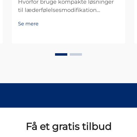
Hvorfor bruge kompakte løsninger
til læderfølelsesmodifikation
Læderfølelsesmodifikatorer i
Se mere
kompakt form gør virkelig en forskel
for, hvordan læderprodukter føles
mod huden. Disse behandlinger
hjælper med at skabe den rigtige,
bløde fornemmelse, som
mennesker forbinder med...
Få et gratis tilbud