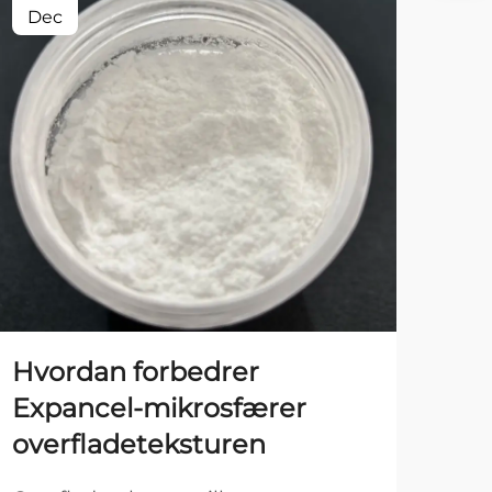
Dec
Ja
Hvordan forbedrer
Hvi
Expancel-mikrosfærer
fu
overfladeteksturen
pi
be