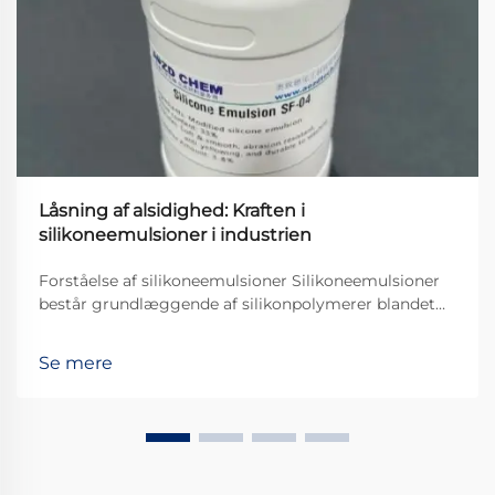
Låsning af alsidighed: Kraften i
silikoneemulsioner i industrien
Forståelse af silikoneemulsioner Silikoneemulsioner
består grundlæggende af silikonpolymerer blandet
med vand, hvilket gør dem ret vigtige i mange
forskellige industrier. Vi finder disse emulsioner
Se mere
overalt, faktisk i alt fra kosmetiske produkter ...