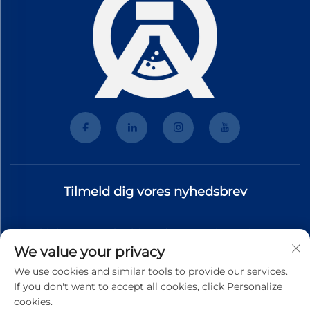
Tilmeld dig vores nyhedsbrev
Tilmeld dig vores nyhedsbrev for at modtage de nyeste
We value your privacy
branchenyt, opdateringer og indsigt fra vores team.
We use cookies and similar tools to provide our services.
If you don't want to accept all cookies, click Personalize
cookies.
Tilmeld