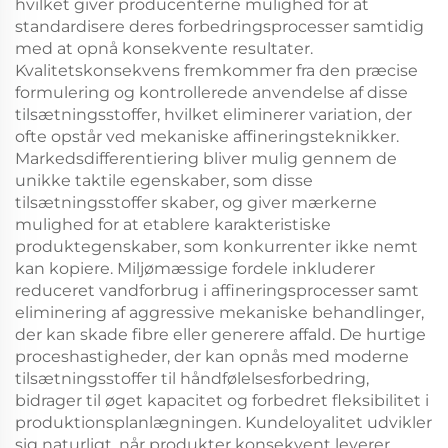
hvilket giver producenterne mulighed for at
standardisere deres forbedringsprocesser samtidig
med at opnå konsekvente resultater.
Kvalitetskonsekvens fremkommer fra den præcise
formulering og kontrollerede anvendelse af disse
tilsætningsstoffer, hvilket eliminerer variation, der
ofte opstår ved mekaniske affineringsteknikker.
Markedsdifferentiering bliver mulig gennem de
unikke taktile egenskaber, som disse
tilsætningsstoffer skaber, og giver mærkerne
mulighed for at etablere karakteristiske
produktegenskaber, som konkurrenter ikke nemt
kan kopiere. Miljømæssige fordele inkluderer
reduceret vandforbrug i affineringsprocesser samt
eliminering af aggressive mekaniske behandlinger,
der kan skade fibre eller generere affald. De hurtige
proceshastigheder, der kan opnås med moderne
tilsætningsstoffer til håndfølelsesforbedring,
bidrager til øget kapacitet og forbedret fleksibilitet i
produktionsplanlægningen. Kundeloyalitet udvikler
sig naturligt, når produkter konsekvent leverer