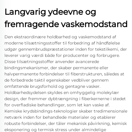
Langvarig ydeevne og
fremragende vaskemodstand
Den ekstraordinære holdbarhed og vaskemodstand af
moderne tilsætningsstoffer til forbedring af håndfølelse
udgør gennembrudspræstationer inden for tekstilkemi, der
leverer varig værdi både for producenter og forbrugere.
Disse tilsætningsstoffer anvender avancerede
bindingsmekanismer, der skaber permanente eller
halvpermanente forbindelser til fiberstrukturen, således at
de forbedrede taktil egenskaber vedbliver gennem
omfattende brugsforhold og gentagne vasker.
Holdbarhedsydelsen skyldes en omhyggelig molekylær
design, der fremmer dybtrængning i fiberkernerne i stedet
for overfladiske behandlinger, som let kan vaske af.
Kemiske krydsbindings-teknologier skaber tredimensionale
netværk inden for behandlede materialer og etablerer
robuste forbindelser, der tåler mekanisk påvirkning, kemisk
eksponering og termisk stress under almindelige