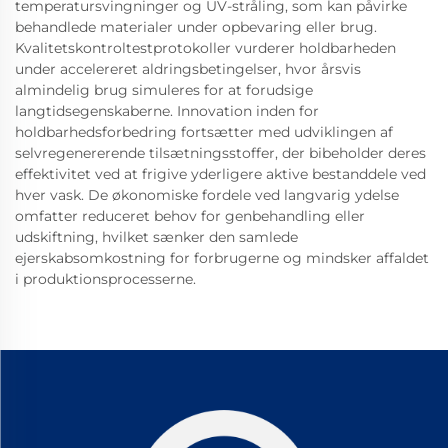
temperatursvingninger og UV-stråling, som kan påvirke
behandlede materialer under opbevaring eller brug.
Kvalitetskontroltestprotokoller vurderer holdbarheden
under accelereret aldringsbetingelser, hvor årsvis
almindelig brug simuleres for at forudsige
langtidsegenskaberne. Innovation inden for
holdbarhedsforbedring fortsætter med udviklingen af
selvregenererende tilsætningsstoffer, der bibeholder deres
effektivitet ved at frigive yderligere aktive bestanddele ved
hver vask. De økonomiske fordele ved langvarig ydelse
omfatter reduceret behov for genbehandling eller
udskiftning, hvilket sænker den samlede
ejerskabsomkostning for forbrugerne og mindsker affaldet
i produktionsprocesserne.