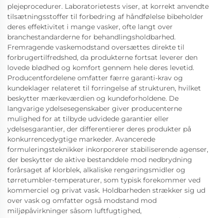
plejeprocedurer. Laboratorietests viser, at korrekt anvendte
tilsætningsstoffer til forbedring af håndfølelse bibeholder
deres effektivitet i mange vasker, ofte langt over
branchestandarderne for behandlingsholdbarhed.
Fremragende vaskemodstand oversættes direkte til
forbrugertilfredshed, da produkterne fortsat leverer den
lovede blødhed og komfort gennem hele deres levetid.
Producentfordelene omfatter færre garanti-krav og
kundeklager relateret til forringelse af strukturen, hvilket
beskytter mærkeværdien og kundeforholdene. De
langvarige ydelsesegenskaber giver producenterne
mulighed for at tilbyde udvidede garantier eller
ydelsesgarantier, der differentierer deres produkter på
konkurrencedygtige markeder. Avancerede
formuleringsteknikker inkorporerer stabiliserende agenser,
der beskytter de aktive bestanddele mod nedbrydning
forårsaget af klorblek, alkaliske rengøringsmidler og
tørretumbler-temperaturer, som typisk forekommer ved
kommerciel og privat vask. Holdbarheden strækker sig ud
over vask og omfatter også modstand mod
miljøpåvirkninger såsom luftfugtighed,