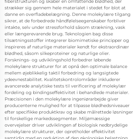
fiberstrukturen og skaber en omfattende blødhed, der
strækker sig gennem hele materialet i stedet for blot at
danne en overfladebelægning. Denne molekylære tilgang
sikrer, at de forbedrede håndfølelseegenskaber forbliver
intakte, selv under stressforhold såsom strækning, vask
eller længerevarende brug. Teknologien bag disse
tilsætningsstoffer integrerer biomimetiske principper og
inspireres af naturlige materialer kendt for ekstraordinær
blødhed, såsom silkeproteiner og naturlige olier.
Forsknings- og udviklingshold forbedrer løbende
molekylære strukturer for at opnå den optimale balance
mellem øjeblikkelig taktil forbedring og langsigtede
ydeevnestabilitet. Kvalitetskontrolområder inkluderer
avancerede analytiske tests til verificering af molekylær
fordeling og bindingseffektivitet i behandlede materialer.
Præcisionen i den molekylære ingeniørarbejde giver
producenterne mulighed for at tilpasse blødhedsniveauer
efter specifikke produktkrav og skabe målrettede løsninger
til forskellige markedssegmenter. Miljømæssige
overvejelser driver udviklingen af biologisk nedbrydelige
molekylære strukturer, der opretholder effektivitet
samtidig med en reduktion af den økologiske belastning.