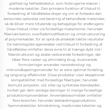
glathed og helhedstekstur, som forbrugerne kræver i
moderne tekstiler. Den primære funktion af tilskud til
forbedring af håndfølelse drejer sig om at forbedre den
sensoriske oplevelse ved berøring af behandlede materialer,
så de bliver mere tiltalende og behagelige for endbrugere.
Disse tilskud virker via forskellige mekanismer, herunder
fiberlubrikation, overflademodifikation og omstrukturering
af polymerkæder, for at opnå de ønskede taktile resultater.
De teknologiske egenskaber ved tilskud til forbedring af
håndfølelse omfatter deres evne til at trænge dybt ind i
fiberstrukturen og skabe vedvarende forbedringer, der
tåber flere vasker og almindelig brug. Avancerede
formuleringer anvender nanoteknologi og
mikroindkapslingsmetoder for at sikre optimal fordeling
og langvarig effektivitet. Disse produkter viser ekseptionel
kompatibilitet med forskellige fibertyper, herunder
bomuld, polyester, uld, silke og syntetiske blandsedler,
hvilket gør dem alsidige løsninger til mange forskellige
produktionsanvendelser. Anvendelsesområdet omfatter
flere brancher, herunder beklædningsproduktion,
hjemmetekstiler, bilindretning, medicinske tekstiler og