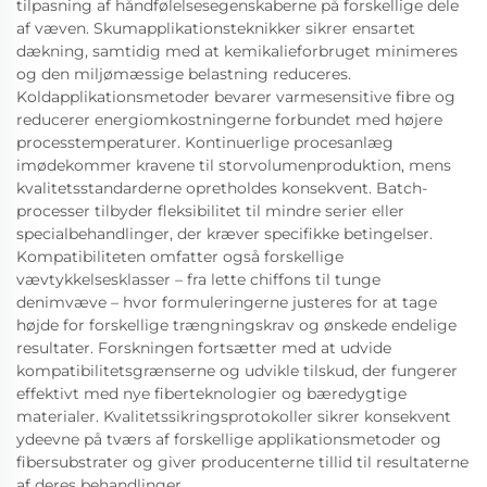
tilpasning af håndfølelsesegenskaberne på forskellige dele
af væven. Skumapplikationsteknikker sikrer ensartet
dækning, samtidig med at kemikalieforbruget minimeres
og den miljømæssige belastning reduceres.
Koldapplikationsmetoder bevarer varmesensitive fibre og
reducerer energiomkostningerne forbundet med højere
processtemperaturer. Kontinuerlige procesanlæg
imødekommer kravene til storvolumenproduktion, mens
kvalitetsstandarderne opretholdes konsekvent. Batch-
processer tilbyder fleksibilitet til mindre serier eller
specialbehandlinger, der kræver specifikke betingelser.
Kompatibiliteten omfatter også forskellige
vævtykkelsesklasser – fra lette chiffons til tunge
denimvæve – hvor formuleringerne justeres for at tage
højde for forskellige trængningskrav og ønskede endelige
resultater. Forskningen fortsætter med at udvide
kompatibilitetsgrænserne og udvikle tilskud, der fungerer
effektivt med nye fiberteknologier og bæredygtige
materialer. Kvalitetssikringsprotokoller sikrer konsekvent
ydeevne på tværs af forskellige applikationsmetoder og
fibersubstrater og giver producenterne tillid til resultaterne
af deres behandlinger.