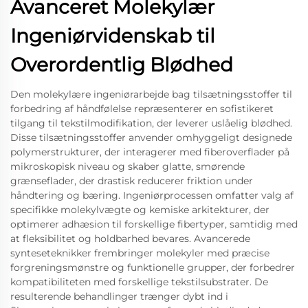
Avanceret Molekylær
Ingeniørvidenskab til
Overordentlig Blødhed
Den molekylære ingeniørarbejde bag tilsætningsstoffer til
forbedring af håndfølelse repræsenterer en sofistikeret
tilgang til tekstilmodifikation, der leverer uslåelig blødhed.
Disse tilsætningsstoffer anvender omhyggeligt designede
polymerstrukturer, der interagerer med fiberoverflader på
mikroskopisk niveau og skaber glatte, smørende
grænseflader, der drastisk reducerer friktion under
håndtering og bæring. Ingeniørprocessen omfatter valg af
specifikke molekylvægte og kemiske arkitekturer, der
optimerer adhæsion til forskellige fibertyper, samtidig med
at fleksibilitet og holdbarhed bevares. Avancerede
synteseteknikker frembringer molekyler med præcise
forgreningsmønstre og funktionelle grupper, der forbedrer
kompatibiliteten med forskellige tekstilsubstrater. De
resulterende behandlinger trænger dybt ind i