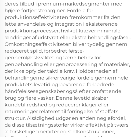
deres tilbud i premium-markedsegmenter med
højere fortjenstmarginer. Fordele for
produktionseffektiviteten fremkommer fra den
lette anvendelse og integration i eksisterende
produktionsprocesser, hvilket kræver minimale
ændringer af udstyret eller ekstra behandlingsfaser.
Omkostningseffektiviteten bliver tydelig gennem
reduceret spild, forbedret første-
gennemløbskvalitet og færre behov for
genbehandling eller genprocessering af materialer,
der ikke opfylder taktile krav. Holdbarheden af
behandlingerne sikrer varige fordele gennem hele
produktets levetid og bevarer de forbedrede
håndfølelsesegenskaber også efter omfattende
brug og flere vasker. Denne levetid skaber
kundetilfredshed og reducerer klager eller
returneringer relateret til forringelse af stoffets
struktur. Alsådighed udgør en anden nøglefordel,
da disse tilsætningsstoffer virker effektivt på tværs
af forskellige fiberarter og stofkonstruktioner,