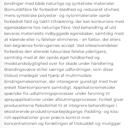
bindinger med både naturlige og syntetiske materialer.
Bomuldsfibre får forbedret blødhed og reduceret stivhed,
mens syntetiske polyester- og nylonmaterialer opnår
forbedret fald og taktil tiltrækning, der kan konkurrere med
egenskaberne hos naturlige fibre. Ved behandling af uld
bevares materialets indbyggede egenskaber, samtidig med
at kløende eller ru følelser elimineres – en faktor, der ellers
kan begrænse forbrugernes accept. Ved silkeanvendelser
forbedres den allerede luksuriøse følelse yderligere,
samtidig med at der opnås øget holdbarhed og
modstandsdygtighed over for skade under håndtering.
Blandingsvæve stiller særlige udfordringer, som disse
tilskud imødegår ved hjælp af multimodale
bindingsmekanismer, der interagerer gunstigt med hver
enkelt fiberkomponent samtidigt. Applikationsmetoder
spænder fra udtømningsprocesser under farvning til
sprayapplikationer under afslutningsprocesser, hvilket giver
producenterne fleksibilitet til at integrere behandlinger i
eksisterende produktionsarbejdsgange. Padding- og kiss-
roll-applikationer giver præcis kontrol over
koncentrationen og fordelingen af tilskuddet og muliggør