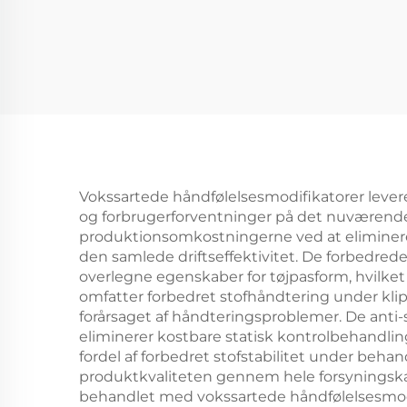
Vokssartede håndfølelsesmodifikatorer levere
og forbrugerforventninger på det nuværende
produktionsomkostningerne ved at eliminere 
den samlede driftseffektivitet. De forbedred
overlegne egenskaber for tøjpasform, hvilket 
omfatter forbedret stofhåndtering under kli
forårsaget af håndteringsproblemer. De anti-
eliminerer kostbare statisk kontrolbehandlin
fordel af forbedret stofstabilitet under beha
produktkvaliteten gennem hele forsyningskæd
behandlet med vokssartede håndfølelsesmodifi