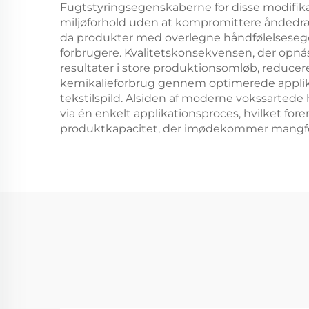
Fugtstyringsegenskaberne for disse modifikat
miljøforhold uden at kompromittere åndedr
da produkter med overlegne håndfølelsesege
forbrugere. Kvalitetskonsekvensen, der opnå
resultater i store produktionsomløb, reducere
kemikalieforbrug gennem optimerede applikat
tekstilspild. Alsiden af moderne vokssartede
via én enkelt applikationsproces, hvilket f
produktkapacitet, der imødekommer mangfo