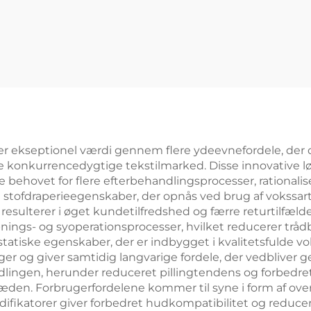
r ekseptionel værdi gennem flere ydeevnefordele, der d
 konkurrencedygtige tekstilmarked. Disse innovative lø
behovet for flere efterbehandlingsprocesser, rationalis
e stofdraperieegenskaber, der opnås ved brug af vokssar
resulterer i øget kundetilfredshed og færre returtilfæld
pnings- og syoperationsprocesser, hvilket reducerer trå
statiske egenskaber, der er indbygget i kvalitetsfulde v
ger og giver samtidig langvarige fordele, der vedbliver
ndlingen, herunder reduceret pillingtendens og forbedret 
en. Forbrugerfordelene kommer til syne i form af overl
katorer giver forbedret hudkompatibilitet og reduceret