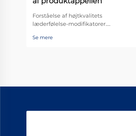
af produktappellen
Forståelse af højtkvalitets
læderfølelse-modifikatorer.
Modifikatorer for læderfølelse til
Se mere
produkter i høj ende er
grundlæggende specielle
behandlinger, der påføres
lædervarer for at gøre dem mere
behagelige at røre ved og se
pænere ud i det hele taget. Disse
behandlinger forbedrer markant,
hvor gode kvalitets...