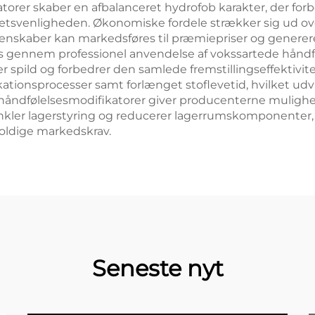
orer skaber en afbalanceret hydrofob karakter, der forb
ætsvenligheden. Økonomiske fordele strækker sig ud o
nskaber kan markedsføres til præmiepriser og generer
s gennem professionel anvendelse af vokssartede håndføl
r spild og forbedrer den samlede fremstillingseffektivi
ionsprocesser samt forlænget stoflevetid, hvilket udv
 håndfølelsesmodifikatorer giver producenterne mulighed
orenkler lagerstyring og reducerer lagerrumskomponenter
ldige markedskrav.
Seneste nyt