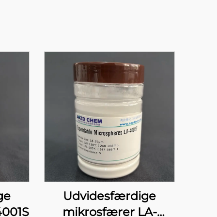
ge
Udvidesfærdige
4001S
mikrosfærer LA-