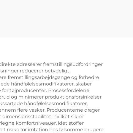
4003F
irekte adresserer fremstillingsudfordringer
sninger reducerer betydeligt
ere fremstillingsarbejdsgange og forbedre
tede håndfølelsesmodifikatorer, skaber
e for tøjproducenter. Processfordelene
dbrud og minimerer produktionsforsinkelser
okssartede håndfølelsesmodifikatorer,
 gennem flere vasker. Producenterne drager
dimensionsstabilitet, hvilket sikrer
egne komfortniveauer, idet stoffer
 risiko for irritation hos følsomme brugere.