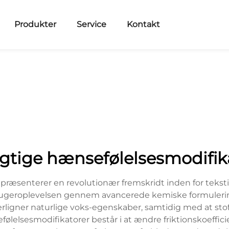
Produkter
Service
Kontakt
gtige hænsefølelsesmodifik
æsenterer en revolutionær fremskridt inden for tekstila
rugeroplevelsen gennem avancerede kemiske formuleringe
terligner naturlige voks-egenskaber, samtidig med at st
elsesmodifikatorer består i at ændre friktionskoefficient