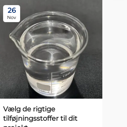
26
0
Nov
De
Vælg de rigtige
Hv
tilføjningsstoffer til dit
Ex