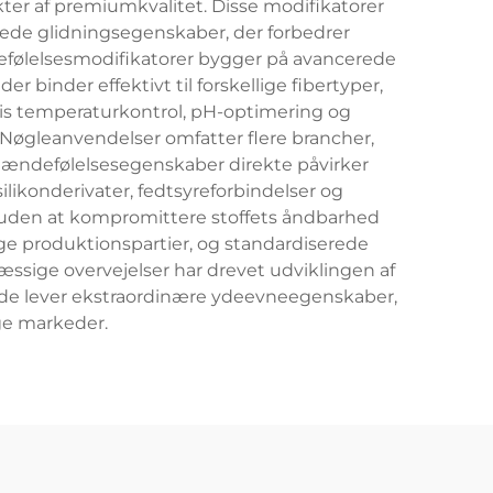
ter af premiumkvalitet. Disse modifikatorer
rede glidningsegenskaber, der forbedrer
følelsesmodifikatorer bygger på avancerede
binder effektivt til forskellige fibertyper,
is temperaturkontrol, pH-optimering og
. Nøgleanvendelser omfatter flere brancher,
ændefølelsesegenskaber direkte påvirker
likonderivater, fedtsyreforbindelser og
er uden at kompromittere stoffets åndbarhed
lige produktionspartier, og standardiserede
ssige overvejelser har drevet udviklingen af
t de lever ekstraordinære ydeevneegenskaber,
ge markeder.