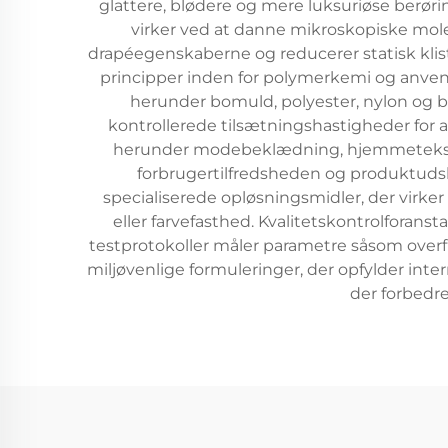
glattere, blødere og mere luksuriøse berør
virker ved at danne mikroskopiske mole
drapéegenskaberne og reducerer statisk kl
principper inden for polymerkemi og anvende
herunder bomuld, polyester, nylon og 
kontrollerede tilsætningshastigheder for a
herunder modebeklædning, hjemmetekstil
forbrugertilfredsheden og produktudski
specialiserede opløsningsmidler, der virke
eller farvefasthed. Kvalitetskontrolforans
testprotokoller måler parametre såsom overf
miljøvenlige formuleringer, der opfylder in
der forbedr