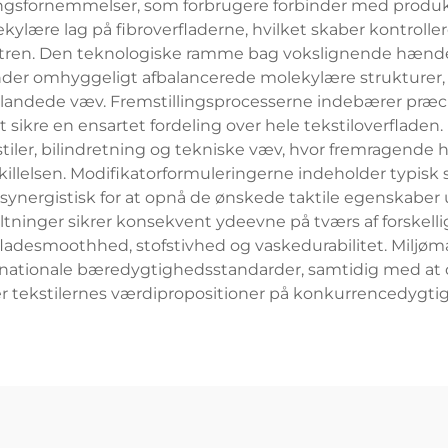
ingsfornemmelser, som forbrugere forbinder med produk
kylære lag på fibroverfladerne, hvilket skaber kontrolle
istren. Den teknologiske ramme bag vokslignende hænde
r omhyggeligt afbalancerede molekylære strukturer, der 
blandede væv. Fremstillingsprocesserne indebærer præc
t sikre en ensartet fordeling over hele tekstiloverfladen
er, bilindretning og tekniske væv, hvor fremragende h
llelsen. Modifikatorformuleringerne indeholder typisk si
r synergistisk for at opnå de ønskede taktile egenskab
taltninger sikrer konsekvent ydeevne på tværs af forskel
ladesmoothhed, stofstivhed og vaskedurabilitet. Miljømæ
ternationale bæredygtighedsstandarder, samtidig med a
er tekstilernes værdipropositioner på konkurrencedygti