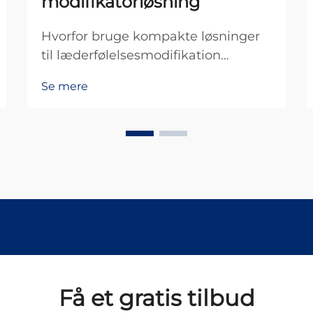
modifikatorløsning
Hvorfor bruge kompakte løsninger
til læderfølelsesmodifikation
Læderfølelsesmodifikatorer i
Se mere
kompakt form gør virkelig en forskel
for, hvordan læderprodukter føles
mod huden. Disse behandlinger
hjælper med at skabe den rigtige,
bløde fornemmelse, som
mennesker forbinder med...
Få et gratis tilbud