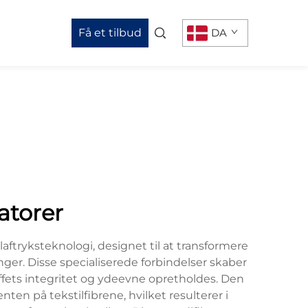
Få et tilbud
DA
atorer
ftryksteknologi, designet til at transformere
r. Disse specialiserede forbindelser skaber
offets integritet og ydeevne opretholdes. Den
en på tekstilfibrene, hvilket resulterer i