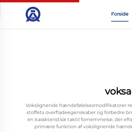
Forside
voksa
Vokslignende hændefølelsesmodifikatorer repr
stoffets overfladeegenskaber og forbedre b
en karakteristisk taktil fornemmelse, der ef
primære funktion af vokslignende hændeføl