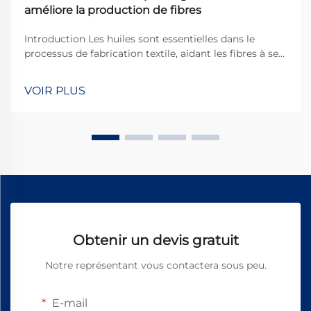
améliore la production de fibres
Introduction Les huiles sont essentielles dans le
processus de fabrication textile, aidant les fibres à se
déplacer en douceur à travers les machines et
permettant ainsi de produire un tissu de meilleure
VOIR PLUS
qualité. Parmi tous les types disponibles, l'huile pour
filature Vortex est devenue une sorte de ...
Obtenir un devis gratuit
Notre représentant vous contactera sous peu.
E-mail