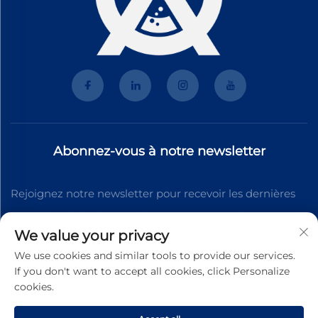
Abonnez-vous à notre newsletter
Rejoignez notre newsletter pour recevoir les dernières
nouvelles de l'industrie, des mises à jour et des
We value your privacy
informations de notre équipe.
We use cookies and similar tools to provide our services.
If you don't want to accept all cookies, click Personalize
cookies.
S'abonner