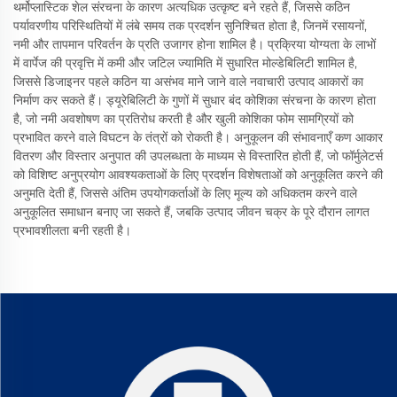
थर्मोप्लास्टिक शेल संरचना के कारण अत्यधिक उत्कृष्ट बने रहते हैं, जिससे कठिन
पर्यावरणीय परिस्थितियों में लंबे समय तक प्रदर्शन सुनिश्चित होता है, जिनमें रसायनों,
नमी और तापमान परिवर्तन के प्रति उजागर होना शामिल है। प्रक्रिया योग्यता के लाभों
में वार्पेज की प्रवृत्ति में कमी और जटिल ज्यामिति में सुधारित मोल्डेबिलिटी शामिल है,
जिससे डिजाइनर पहले कठिन या असंभव माने जाने वाले नवाचारी उत्पाद आकारों का
निर्माण कर सकते हैं। ड्यूरेबिलिटी के गुणों में सुधार बंद कोशिका संरचना के कारण होता
है, जो नमी अवशोषण का प्रतिरोध करती है और खुली कोशिका फोम सामग्रियों को
प्रभावित करने वाले विघटन के तंत्रों को रोकती है। अनुकूलन की संभावनाएँ कण आकार
वितरण और विस्तार अनुपात की उपलब्धता के माध्यम से विस्तारित होती हैं, जो फॉर्मुलेटर्स
को विशिष्ट अनुप्रयोग आवश्यकताओं के लिए प्रदर्शन विशेषताओं को अनुकूलित करने की
अनुमति देती हैं, जिससे अंतिम उपयोगकर्ताओं के लिए मूल्य को अधिकतम करने वाले
अनुकूलित समाधान बनाए जा सकते हैं, जबकि उत्पाद जीवन चक्र के पूरे दौरान लागत
प्रभावशीलता बनी रहती है।