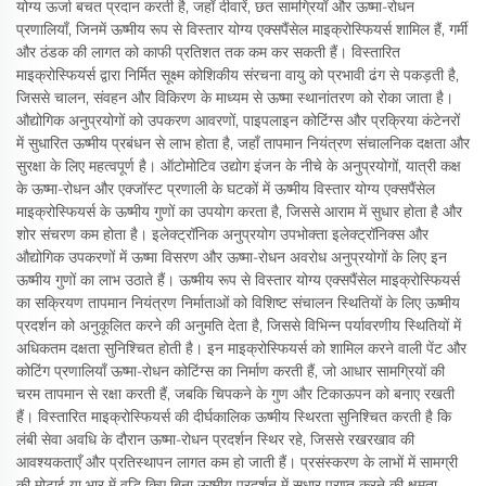
योग्य ऊर्जा बचत प्रदान करती है, जहाँ दीवारें, छत सामग्रियाँ और ऊष्मा-रोधन
प्रणालियाँ, जिनमें ऊष्मीय रूप से विस्तार योग्य एक्सपैंसेल माइक्रोस्फियर्स शामिल हैं, गर्मी
और ठंडक की लागत को काफी प्रतिशत तक कम कर सकती हैं। विस्तारित
माइक्रोस्फियर्स द्वारा निर्मित सूक्ष्म कोशिकीय संरचना वायु को प्रभावी ढंग से पकड़ती है,
जिससे चालन, संवहन और विकिरण के माध्यम से ऊष्मा स्थानांतरण को रोका जाता है।
औद्योगिक अनुप्रयोगों को उपकरण आवरणों, पाइपलाइन कोटिंग्स और प्रक्रिया कंटेनरों
में सुधारित ऊष्मीय प्रबंधन से लाभ होता है, जहाँ तापमान नियंत्रण संचालनिक दक्षता और
सुरक्षा के लिए महत्वपूर्ण है। ऑटोमोटिव उद्योग इंजन के नीचे के अनुप्रयोगों, यात्री कक्ष
के ऊष्मा-रोधन और एक्जॉस्ट प्रणाली के घटकों में ऊष्मीय विस्तार योग्य एक्सपैंसेल
माइक्रोस्फियर्स के ऊष्मीय गुणों का उपयोग करता है, जिससे आराम में सुधार होता है और
शोर संचरण कम होता है। इलेक्ट्रॉनिक अनुप्रयोग उपभोक्ता इलेक्ट्रॉनिक्स और
औद्योगिक उपकरणों में ऊष्मा विसरण और ऊष्मा-रोधन अवरोध अनुप्रयोगों के लिए इन
ऊष्मीय गुणों का लाभ उठाते हैं। ऊष्मीय रूप से विस्तार योग्य एक्सपैंसेल माइक्रोस्फियर्स
का सक्रियण तापमान नियंत्रण निर्माताओं को विशिष्ट संचालन स्थितियों के लिए ऊष्मीय
प्रदर्शन को अनुकूलित करने की अनुमति देता है, जिससे विभिन्न पर्यावरणीय स्थितियों में
अधिकतम दक्षता सुनिश्चित होती है। इन माइक्रोस्फियर्स को शामिल करने वाली पेंट और
कोटिंग प्रणालियाँ ऊष्मा-रोधन कोटिंग्स का निर्माण करती हैं, जो आधार सामग्रियों की
चरम तापमान से रक्षा करती हैं, जबकि चिपकने के गुण और टिकाऊपन को बनाए रखती
हैं। विस्तारित माइक्रोस्फियर्स की दीर्घकालिक ऊष्मीय स्थिरता सुनिश्चित करती है कि
लंबी सेवा अवधि के दौरान ऊष्मा-रोधन प्रदर्शन स्थिर रहे, जिससे रखरखाव की
आवश्यकताएँ और प्रतिस्थापन लागत कम हो जाती हैं। प्रसंस्करण के लाभों में सामग्री
की मोटाई या भार में वृद्धि किए बिना ऊष्मीय प्रदर्शन में सुधार प्राप्त करने की क्षमता