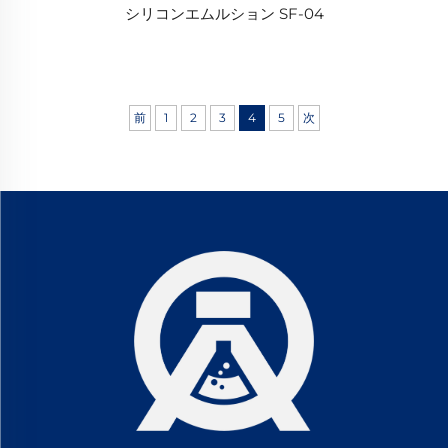
シリコンエムルション SF-04
前
1
2
3
4
5
次