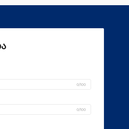
მაინც უზრუნველყოფს კარგ
თბოიზოლაციას...
ბა
0/100
0/100