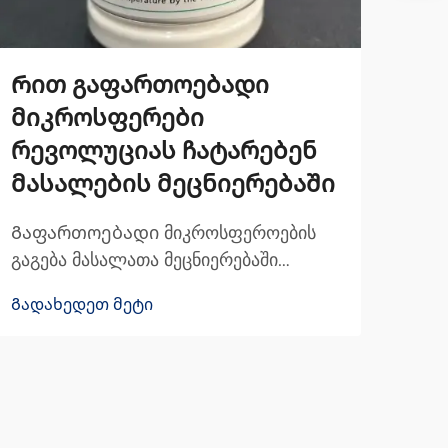
Რით გაფართოებადი
Ვე
მიკროსფერები
სი
რევოლუციას ჩატარებენ
ძა
მასალების მეცნიერებაში
Სილ
სილ
Გაფართოებადი მიკროსფეროების
წარ
გაგება მასალათა მეცნიერებაში
Გად
პოლ
გაფართოებადი მიკროსფეროები
Გადახედეთ მეტი
ხდი
წარმოადგენს პატარა პოლიმერულ
სხვა
ნაწილაკებს, რომლებიც შეძლებენ
ვხვ
გაფართოებას გახურებისას. როდესაც
შორ
ეს ხდება, იქმნება ისეთი მასალები,
რომლებიც იწონიან ნაკლებს, მაგრამ